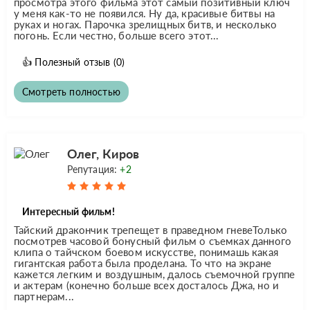
просмотра этого фильма этот самый позитивный ключ
у меня как-то не появился. Ну да, красивые битвы на
руках и ногах. Парочка зрелищных битв, и несколько
погонь. Если честно, больше всего этот...
👍
Полезный отзыв
(0)
Смотреть полностью
Олег, Киров
Репутация:
+2
Интересный фильм!
Тайский дракончик трепещет в праведном гневеТолько
посмотрев часовой бонусный фильм о съемках данного
клипа о тайчском боевом искусстве, понимашь какая
гигантская работа была проделана. То что на экране
кажется легким и воздушным, далось съемочной группе
и актерам (конечно больше всех досталось Джа, но и
партнерам...