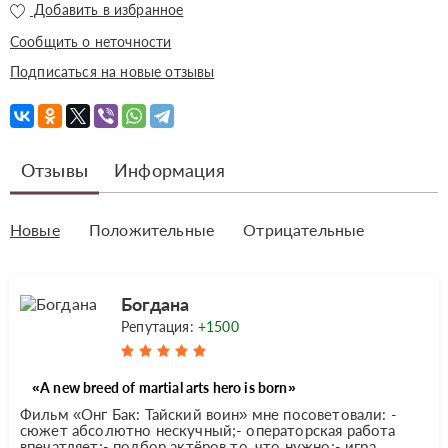
Добавить в избранное
Сообщить о неточности
Подписаться на новые отзывы
Отзывы
Информация
Новые
Положительные
Отрицательные
Богдана
Репутация:
+1500
«A new breed of martial arts hero is born»
Фильм «Онг Бак: Тайский воин» мне посоветовали: -
сюжет абсолютно нескучный;- операторская работа
впечатляет;- подбор актёров то, что нужно;- игра