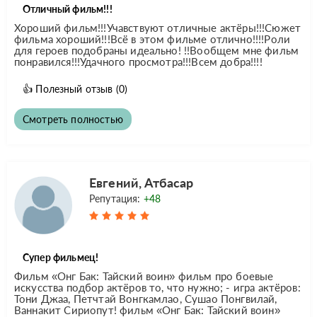
Отличный фильм!!!
Хороший фильм!!!Учавствуют отличные актёры!!!Сюжет
фильма хороший!!!Всё в этом фильме отлично!!!!Роли
для героев подобраны идеально! !!Вообщем мне фильм
понравился!!!Удачного просмотра!!!Всем добра!!!!
👍
Полезный отзыв
(0)
Смотреть полностью
Евгений, Атбасар
Репутация:
+48
Супер фильмец!
Фильм «Онг Бак: Тайский воин» фильм про боевые
искусства подбор актёров то, что нужно; - игра актёров:
Тони Джаа, Петчтай Вонгкамлао, Сушао Понгвилай,
Ваннакит Сириопут! фильм «Онг Бак: Тайский воин»