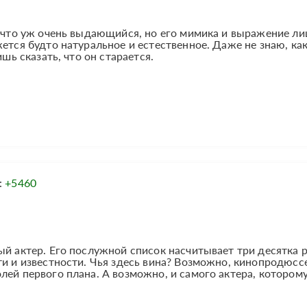
, что уж очень выдающийся, но его мимика и выражение ли
жется будто натуральное и естественное. Даже не знаю, к
ишь сказать, что он старается.
:
+5460
ый актер. Его послужной список насчитывает три десятка 
ти и известности. Чья здесь вина? Возможно, кинопродюсс
лей первого плана. А возможно, и самого актера, которому