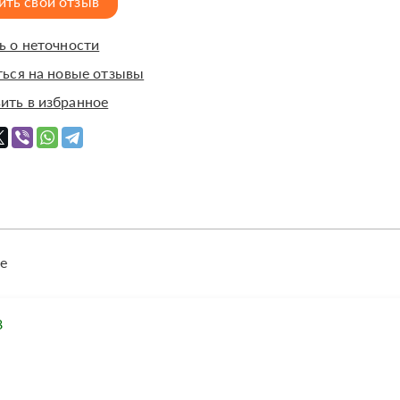
ить свой отзыв
 о неточности
ься на новые отзывы
ить в избранное
е
8