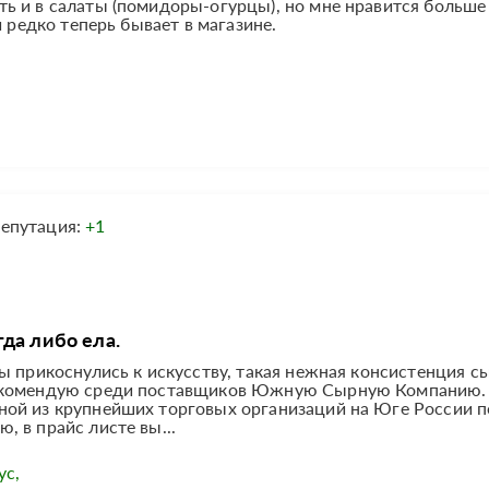
ь и в салаты (помидоры-огурцы), но мне нравится больше
и редко теперь бывает в магазине.
епутация:
+1
да либо ела.
ы прикоснулись к искусству, такая нежная консистенция с
Рекомендую среди поставщиков Южную Сырную Компанию
ой из крупнейших торговых организаций на Юге России п
 в прайс листе вы...
ус,