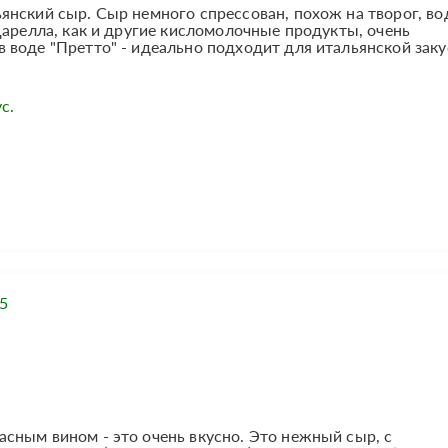
нский сыр. Сыр немного спрессован, похож на творог, вод
царелла, как и другие кисломолочные продукты, очень
воде "Претто" - идеально подходит для итальянской заку
с.
5
сным вином - это очень вкусно. Это нежный сыр, с