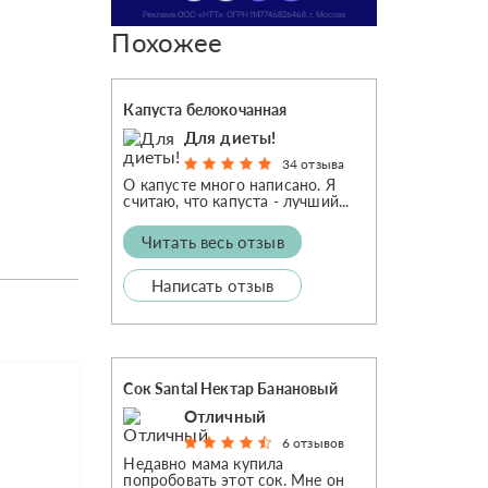
Похожее
Капуста белокочанная
Для диеты!
34 отзыва
О капусте много написано. Я
считаю, что капуста - лучший...
Читать весь отзыв
Написать отзыв
Сок Santal Нектар Банановый
Отличный
6 отзывов
Недавно мама купила
попробовать этот сок. Мне он