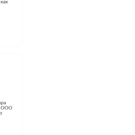
 как
ыра
. ООО
о