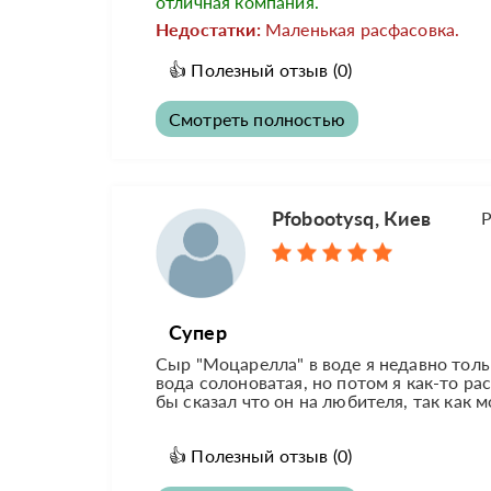
отличная компания.
Недостатки:
Маленькая расфасовка.
👍
Полезный отзыв
(0)
Смотреть полностью
Pfobootysq, Киев
Р
Супер
Сыр "Моцарелла" в воде я недавно тольк
вода солоноватая, но потом я как-то ра
бы сказал что он на любителя, так как м
👍
Полезный отзыв
(0)