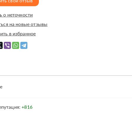
ить свой отзыв
 о неточности
ься на новые отзывы
ить в избранное
е
епутация:
+816