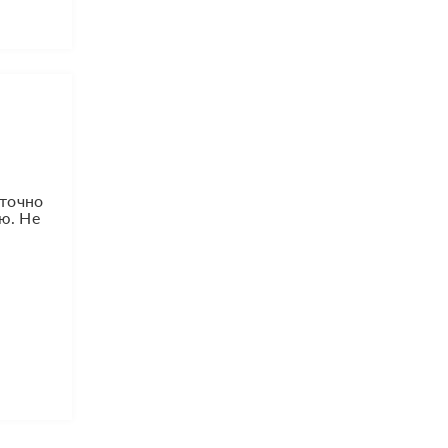
аточно
ю. Не