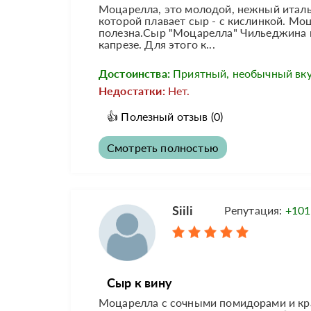
Моцарелла, это молодой, нежный италья
которой плавает сыр - с кислинкой. Мо
полезна.Сыр "Моцарелла" Чильеджина в 
капрезе. Для этого к...
Достоинства:
Приятный, необычный вку
Недостатки:
Нет.
👍
Полезный отзыв
(0)
Смотреть полностью
Siili
Репутация:
+101
Сыр к вину
Моцарелла с сочными помидорами и кра