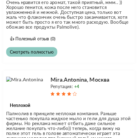
Очень нравится его аромат, такой приятный, ммм.. ))
Хорошо пенится, кожа после него становится
увлажненной и нежной. Доступная цена, только вот
жаль что флакончик очень быстро заканчивается, хотя
может быть просто я его так много расходую. Вообще
обожаю все продукты Palmolive).
👍
Полезный отзыв
(0)
Смотреть полностью
Mira.Antonina, Москва
Репутация:
+4
Неплохой
Палмолив в принципе неплохая компания. Раньше
частенько покупала жидкое мыло и гели для душа этой
фирмы. Но реклама может отбить даже сильное
желание покупать что-либо)) теперь, когда вижу на
полке этот гель в голове автоматически играет эта
дурацкая мелодия про "нежный гель". ну ничего,