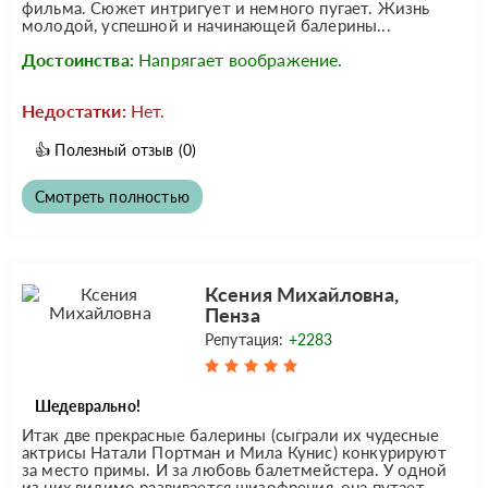
фильма. Сюжет интригует и немного пугает. Жизнь
молодой, успешной и начинающей балерины...
Достоинства:
Напрягает воображение.
Недостатки:
Нет.
👍
Полезный отзыв
(0)
Смотреть полностью
Ксения Михайловна,
Пенза
Репутация:
+2283
Шедеврально!
Итак две прекрасные балерины (сыграли их чудесные
актрисы Натали Портман и Мила Кунис) конкурируют
за место примы. И за любовь балетмейстера. У одной
из них видимо развивается шизофрения, она путает