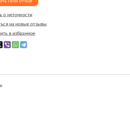
ить свой отзыв
 о неточности
ься на новые отзывы
ить в избранное
е