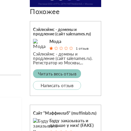
Похожее
Сэйлнэймс - домены и
продление (сайт salenames.ru)
Мода
1 отзыв
Сэйлнэймс - домены и
продление (сайт salenames.ru).
Регистратор из Москвы,...
Читать весь отзыв
Написать отзыв
Сайт "Маффинлаб" (muffinlab.ru)
Буду заказывать и
дальше у них! (FAKE)