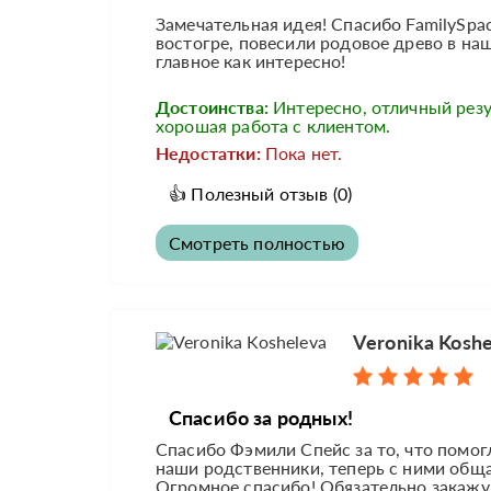
Замечательная идея! Спасибо FamilySpa
востогре, повесили родовое древо в на
главное как интересно!
Достоинства:
Интересно, отличный резу
хорошая работа с клиентом.
Недостатки:
Пока нет.
👍
Полезный отзыв
(0)
Смотреть полностью
Veronika Koshe
Спасибо за родных!
Спасибо Фэмили Спейс за то, что помог
наши родственники, теперь с ними общае
Огромное спасибо! Обязательно закажу