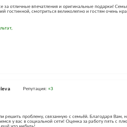
ce за отличные впечатления и оригинальные подарки! Семья
шей гостинной, смотриться великолепно и гостям очень нра
льтат,
leva
Репутация:
+3
ли решить проблему, связанную с семьёй. Благодаря Вам, 
мся у вас в социальной сети! Оценка за работу пять с пл
 ещё что нибудь!