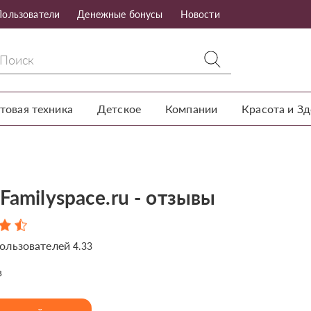
Пользователи
Денежные бонусы
Новости
товая техника
Детское
Компании
Красота и З
Familyspace.ru - отзывы
ользователей
4.33
в