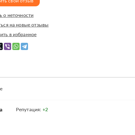
ить свой отзыв
 о неточности
ься на новые отзывы
ить в избранное
е
а
Репутация:
+2