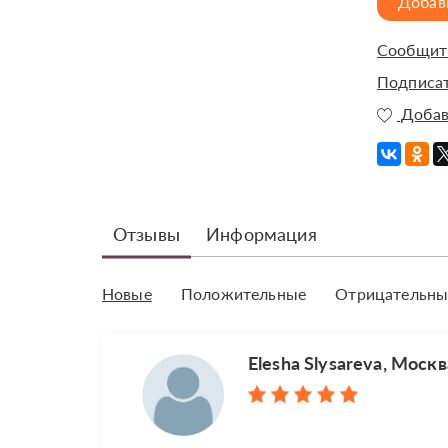
Добав
Сообщить
Подписат
Добав
Отзывы
Информация
Новые
Положительные
Отрицательны
Elesha Slysareva, Москв