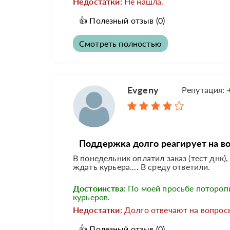
Недостатки:
Не нашла.
👍
Полезный отзыв
(0)
Смотреть полностью
Evgeny
Репутация:
Поддержка долго реагирует на во
В понедельник оплатил заказ (тест днк)
ждать курьера.... В среду ответили.
Достоинства:
По моей просьбе потороп
курьеров.
Недостатки:
Долго отвечают на вопросы
👍
Полезный отзыв
(0)