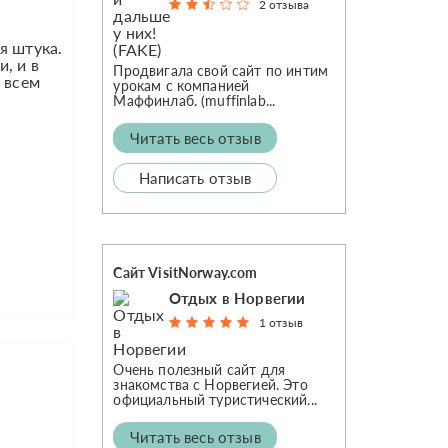
2 отзыва
я штука.
, и в
Продвигала свой сайт по интим
 всем
урокам с компанией
Маффинлаб. (muffinlab...
Читать весь отзыв
Написать отзыв
Сайт VisitNorway.com
Отдых в Норвегии
1 отзыв
Очень полезный сайт для
знакомства с Норвегией. Это
официальный туристический...
Читать весь отзыв