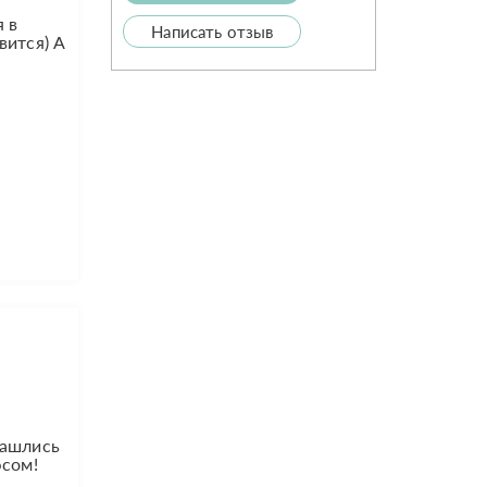
 в
Написать отзыв
вится) А
нашлись
юсом!