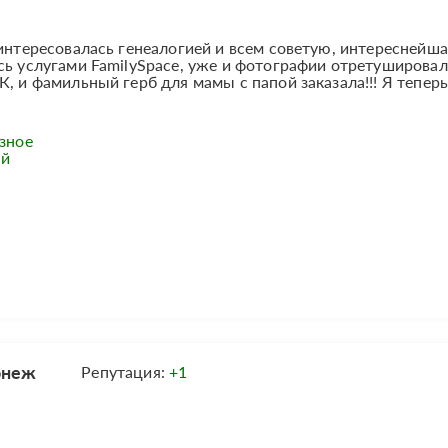
аинтересовалась генеалогией и всем советую, интереснейша
сь услугами FamilySpace, уже и фотографии отретушировали
, и фамильный герб для мамы с папой заказала!!! Я теперь
ёзное
ый
онеж
Репутация:
+1