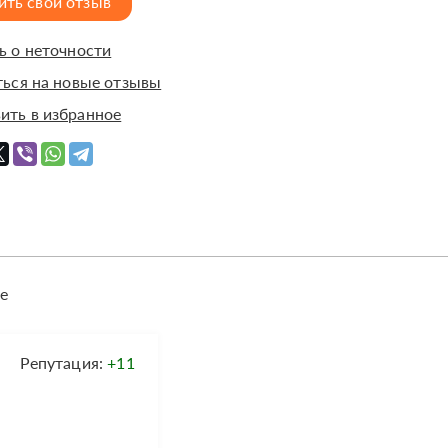
ить свой отзыв
 о неточности
ься на новые отзывы
ить в избранное
е
Репутация:
+11