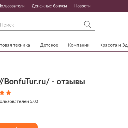
Пользователи
Денежные бонусы
Новости
товая техника
Детское
Компании
Красота и З
//BonfuTur.ru/ - отзывы
ользователей
5.00