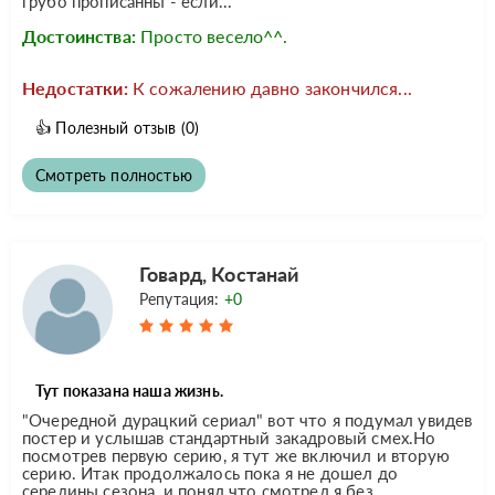
грубо прописанны - если...
Достоинства:
Просто весело^^.
Недостатки:
К сожалению давно закончился...
👍
Полезный отзыв
(0)
Смотреть полностью
Говард, Костанай
Репутация:
+0
Тут показана наша жизнь.
"Очередной дурацкий сериал" вот что я подумал увидев
постер и услышав стандартный закадровый смех.Но
посмотрев первую серию, я тут же включил и вторую
серию. Итак продолжалось пока я не дошел до
середины сезона, и понял что смотрел я без