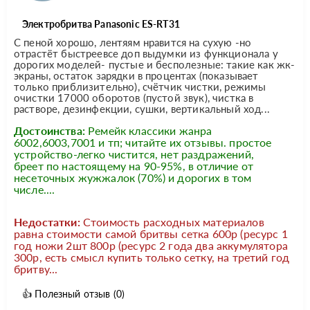
Электробритва Panasonic ES-RT31
С пеной хорошо, лентяям нравится на сухую -но
отрастёт быстреевсе доп выдумки из функционала у
дорогих моделей- пустые и бесполезные: такие как жк-
экраны, остаток зарядки в процентах (показывает
только приблизительно), счётчик чистки, режимы
очистки 17000 оборотов (пустой звук), чистка в
растворе, дезинфекции, сушки, вертикальный ход...
Достоинства:
Ремейк классики жанра
6002,6003,7001 и тп; читайте их отзывы. простое
устройство-легко чистится, нет раздражений,
бреет по настоящему на 90-95%, в отличие от
несеточных жужжалок (70%) и дорогих в том
числе....
Недостатки:
Стоимость расходных материалов
равна стоимости самой бритвы сетка 600р (ресурс 1
год ножи 2шт 800р (ресурс 2 года два аккумулятора
300р, есть смысл купить только сетку, на третий год
бритву...
👍
Полезный отзыв
(0)