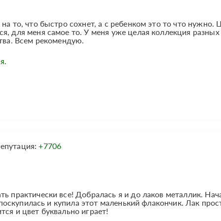
на то, что быстро сохнет, а с ребенком это то что нужно. 
я, для меня самое то. У меня уже целая коллекция разных
ства. Всем рекомендую.
я.
епутация:
+7706
ь практически все! Добралась я и до лаков металлик. Нач
е поскупилась и купила этот маленький флакончик. Лак прос
тся и цвет буквально играет!