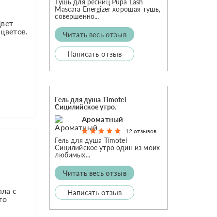
Тушь для ресниц Pupa Lash
Mascara Energizer хорошая тушь,
совершенно...
Цвет
 цветов.
Читать весь отзыв
Написать отзыв
Гель для душа Timotei
Сицилийское утро.
Ароматный
12 отзывов
Гель для душа Timotei
Сицилийское утро один из моих
любимых...
Читать весь отзыв
ала с
Написать отзыв
то