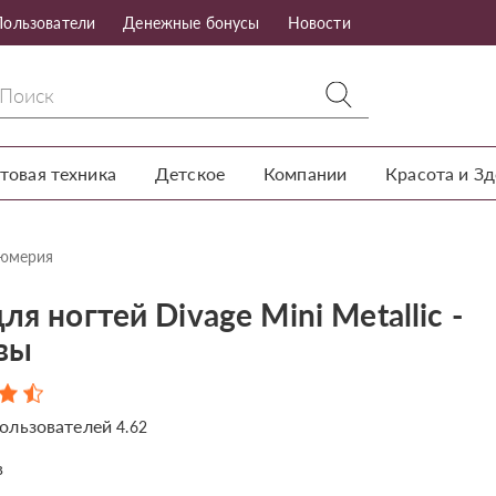
Пользователи
Денежные бонусы
Новости
товая техника
Детское
Компании
Красота и З
фюмерия
ля ногтей Divage Mini Metallic -
вы
ользователей
4.62
в