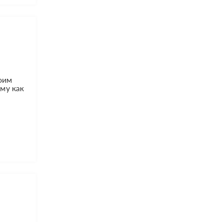
воим
му как