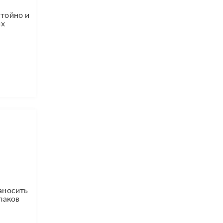
стойно и
их
аносить
лаков