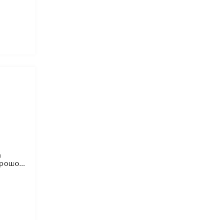
а
рошо...