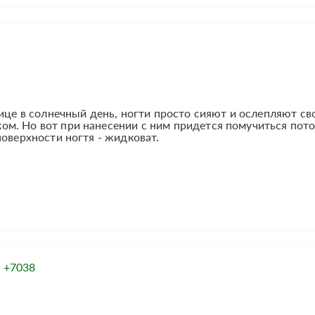
лице в солнечный день, ногти просто сияют и ослепляют с
м. Но вот при нанесении с ним придется помучиться пото
поверхности ногтя - жидковат.
:
+7038