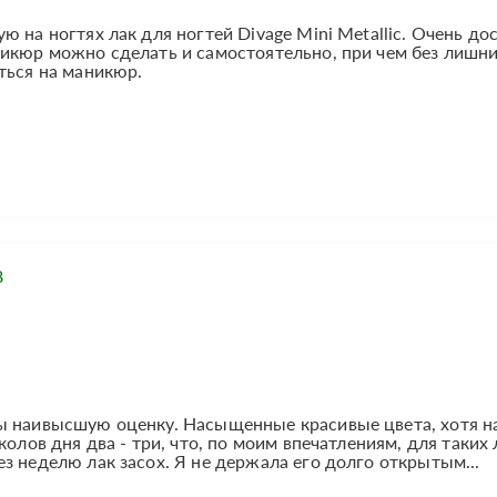
 на ногтях лак для ногтей Divage Mini Metallic. Очень до
никюр можно сделать и самостоятельно, при чем без лишн
ться на маникюр.
8
ы наивысшую оценку. Насыщенные красивые цвета, хотя н
колов дня два - три, что, по моим впечатлениям, для таких 
з неделю лак засох. Я не держала его долго открытым...