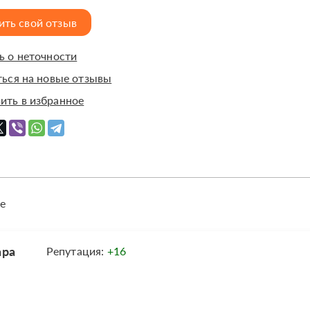
ить свой отзыв
 о неточности
ься на новые отзывы
ить в избранное
е
ара
Репутация:
+16