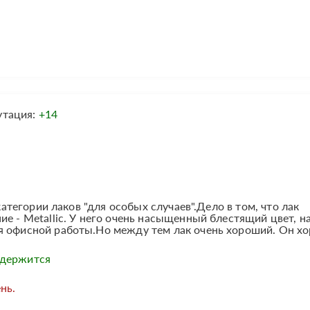
утация:
+14
 категории лаков "для особых случаев".Дело в том, что лак
е - Metallic. У него очень насыщенный блестящий цвет, н
я офисной работы.Но между тем лак очень хороший. Он хо
 держится
нь.