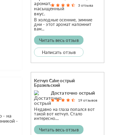
3 отзыва
В холодные осенние, зимние
дни - этот аромат напомнит
вам...
Читать весь отзыв
Написать отзыв
Кетчуп Calve острый
Бразильский
Достаточно острый
19 отзывов
Недавно на глаза попался вот
такой вот кетчуп. Стало
 - на
интересно....
рникой -
Читать весь отзыв