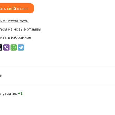
ить свой отзыв
 о неточности
ься на новые отзывы
ить в избранное
е
епутация:
+1