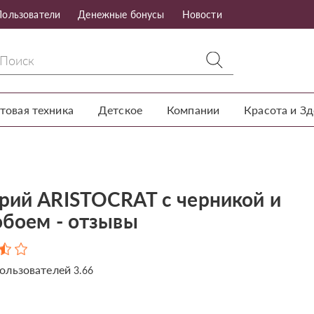
Пользователи
Денежные бонусы
Новости
товая техника
Детское
Компании
Красота и З
рий ARISTOСRAT с черникой и
обоем - отзывы
ользователей
3.66