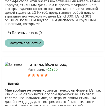
формфакторе, отличается качественными материалами
корпуса, стильным дизайном и простым управлением,
которые удачно сочетаются с весьма привлекательной
ценой гаджета. LG KF301 представляет собой новую
вариацию популярной модели LG KF300. LG KF301
оснащен большим внутренним дисплеем и крупными
кнопками, которыми...
👍
Полезный отзыв
(0)
Смотреть полностью
Татьяна, Волгоград
Репутация:
+11950
Тонкий.
Мне вообще не очень нравятся телефоны фирмы LG, так
как они не отличаются особой прочностью. Но этот
телефон понравился мне, во-первых, своим стильным
дизайном (да-да, для тех времен это было стильно и
модно), а во-вторых, он порадовал меня своей