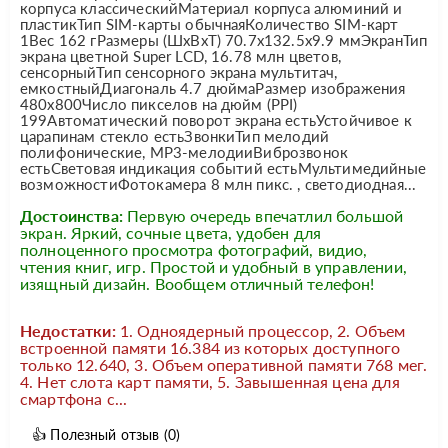
корпуса классическийМатериал корпуса алюминий и
пластикТип SIM-карты обычнаяКоличество SIM-карт
1Вес 162 гРазмеры (ШxВxТ) 70.7x132.5x9.9 ммЭкранТип
экрана цветной Super LCD, 16.78 млн цветов,
сенсорныйТип сенсорного экрана мультитач,
емкостныйДиагональ 4.7 дюймаРазмер изображения
480x800Число пикселов на дюйм (PPI)
199Автоматический поворот экрана естьУстойчивое к
царапинам стекло естьЗвонкиТип мелодий
полифонические, MP3-мелодииВиброзвонок
естьСветовая индикация событий естьМультимедийные
возможностиФотокамера 8 млн пикс. , светодиодная...
Достоинства:
Первую очередь впечатлил большой
экран. Яркий, сочные цвета, удобен для
полноценного просмотра фотографий, видио,
чтения книг, игр. Простой и удобный в управлении,
изящный дизайн. Вообщем отличный телефон!
Недостатки:
1. Одноядерный процессор, 2. Объем
встроенной памяти 16.384 из которых доступного
только 12.640, 3. Объем оперативной памяти 768 мег.
4. Нет слота карт памяти, 5. Завышенная цена для
смартфона с...
👍
Полезный отзыв
(0)