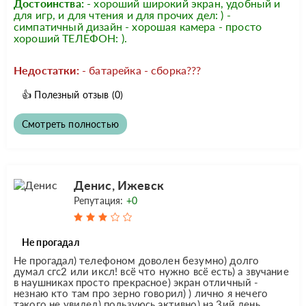
Достоинства:
- хороший широкий экран, удобный и
для игр, и для чтения и для прочих дел: ) -
симпатичный дизайн - хорошая камера - просто
хороший ТЕЛЕФОН: ).
Недостатки:
- батарейка - сборка???
👍
Полезный отзыв
(0)
Смотреть полностью
Денис, Ижевск
Репутация:
+0
Не прогадал
Не прогадал) телефоном доволен безумно) долго
думал сгс2 или иксл! всё что нужно всё есть) а звучание
в наушниках просто прекрасное) экран отличный -
незнаю кто там про зерно говорил) ) лично я нечего
такого не увидел) пользуюсь активно) на 3ий день