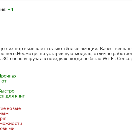
ция:
+4
 до сих пор вызывает только тёплые эмоции. Качественная 
ро него.Несмотря на устаревшую модель, отлично работае
 3G очень выручал в поездках, когда не было Wi-Fi. Сенсор
й
Прочная
 от
Быстро
ен для книг
гие новые
нным
pin
зможности
новыми