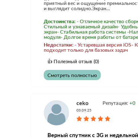
приятный вес и ощущение премиальност
и выглядит солидно.Экран...
Достоинства:
- Отличное качество сбор
Стильный и узнаваемый дизайн- Удобны
экран- Стабильная работа системы -На
модуля- Долгое время работы от батар
Недостатки:
- Устаревшая версия iOS- 
подходит только для базовых задач
👍
Полезный отзыв
(0)
Смотреть полностью
ceko
Репутация:
+0
03.09.25
Верный спутник с 3G и недельной