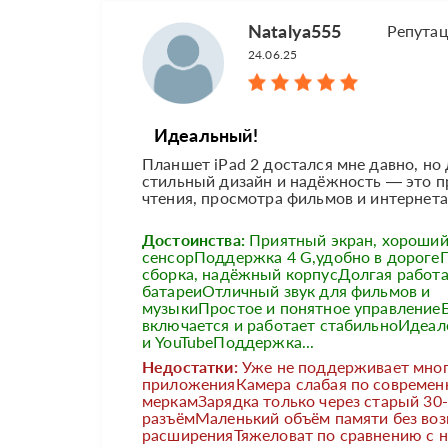
Natalya555
Репута
24.06.25
Идеальный!
Планшет iPad 2 достался мне давно, но
стильный дизайн и надёжность — это п
чтения, просмотра фильмов и интернета.
Достоинства:
Приятный экран, хороши
сенсорПоддержка 4 G,удобно в дороге
сборка, надёжный корпусДолгая работа
батареиОтличный звук для фильмов и
музыкиПростое и понятное управление
включается и работает стабильноИдеал
и YouTubeПоддержка...
Недостатки:
Уже не поддерживает мно
приложенияКамера слабая по совреме
меркамЗарядка только через старый 30-
разъёмМаленький объём памяти без во
расширенияТяжеловат по сравнению с 