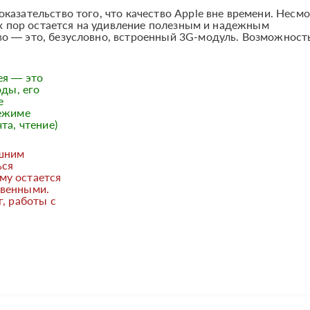
казательство того, что качество Apple вне времени. Несмо
сих пор остается на удивление полезным и надежным
о — это, безусловно, встроенный 3G-модуль. Возможность
ея — это
оды, его
е
режиме
та, чтение)
ешним
ься
му остается
твенными.
г, работы с