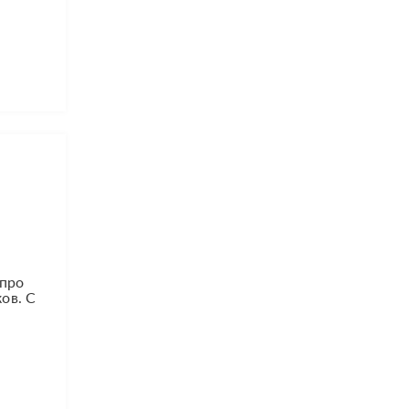
 про
ов. С