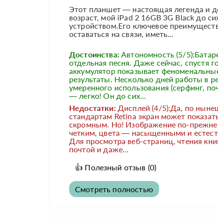
Этот планшет — настоящая легенда и до
возраст, мой iPad 2 16GB 3G Black до 
устройством.Его ключевое преимуществ
оставаться на связи, иметь...
Достоинства:
Автономность (5/5):Батар
отдельная песня. Даже сейчас, спустя г
аккумулятор показывает феноменальны
результаты. Несколько дней работы в 
умеренного использования (серфинг, поч
— легко! Он до сих...
Недостатки:
Дисплей (4/5):Да, по нын
стандартам Retina экран может показат
скромным. Но! Изображение по-прежне
четким, цвета — насыщенными и естес
Для просмотра веб-страниц, чтения кни
почтой и даже...
👍
Полезный отзыв
(0)
Смотреть полностью