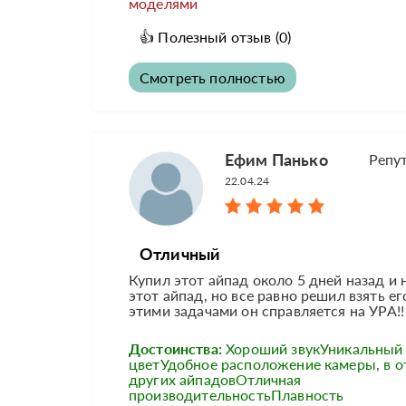
моделями
👍
Полезный отзыв
(0)
Смотреть полностью
Ефим Панько
Репу
22.04.24
Отличный
Купил этот айпад около 5 дней назад и 
этот айпад, но все равно решил взять е
этими задачами он справляется на УРА!!
Достоинства:
Хороший звукУникальный
цветУдобное расположение камеры, в о
других айпадовОтличная
производительностьПлавность