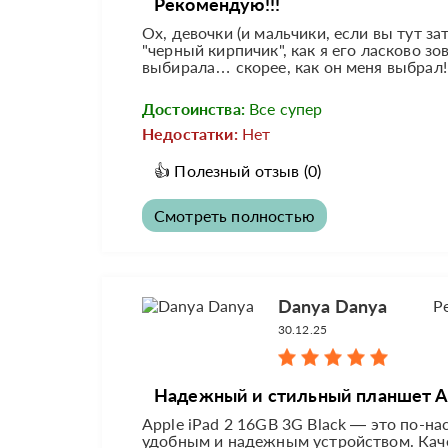
Рекомендую!!!
Ох, девочки (и мальчики, если вы тут за
"черный кирпичик", как я его ласково зо
выбирала… скорее, как он меня выбрал! 
Достоинства:
Все супер
Недостатки:
Нет
👍
Полезный отзыв
(0)
Смотреть полностью
Danya Danya
Р
30.12.25
Надежный и стильный планшет Ap
Apple iPad 2 16GB 3G Black — это по-н
удобным и надежным устройством. Кач