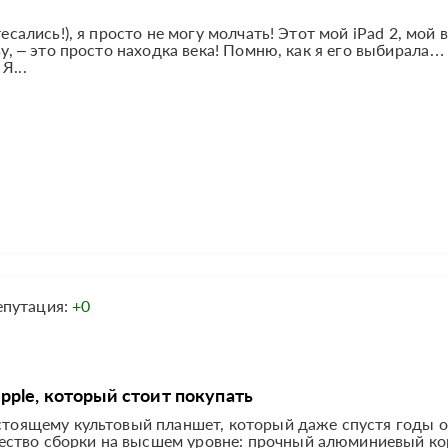
тесались!), я просто не могу молчать! Этот мой iPad 2, мой
ву, – это просто находка века! Помню, как я его выбирала… 
Я...
епутация:
+0
ple, который стоит покупать
астоящему культовый планшет, который даже спустя годы о
ество сборки на высшем уровне: прочный алюминиевый ко