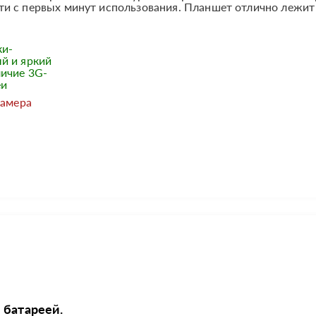
и с первых минут использования. Планшет отлично лежит 
ки-
й и яркий
личие 3G-
еи
Камера
 батареей.