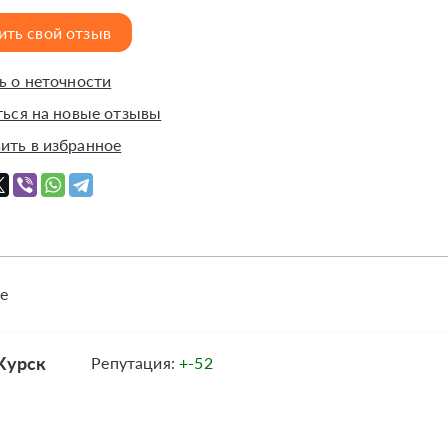
ить свой отзыв
 о неточности
ься на новые отзывы
ить в избранное
е
Курск
Репутация:
+-52