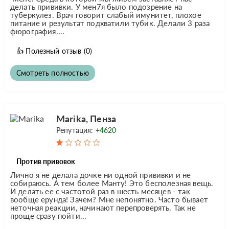
делать прививки. У мен7я было подозрение на
туберкулез. Врач говорит слабый имунитет, плохое
питание и результат подхватили тубик. Делали 3 раза
фюрография....
👍
Полезный отзыв
(0)
Смотреть полностью
Marika, Пенза
Репутация:
+4620
Против привовок
Лично я не делала дочке ни одной прививки и не
собираюсь. А тем более Манту! Это бесполезная вещь.
И делать ее с частотой раз в шесть месяцев - так
вообще ерунда! Зачем? Мне непонятно. Часто бывает
неточная реакции, начинают перепроверять. Так не
проще сразу пойти...