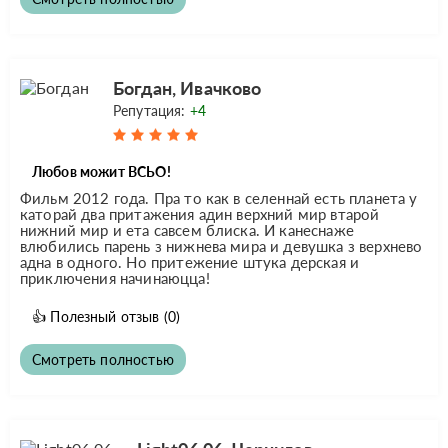
Богдан, Ивачково
Репутация:
+4
Любов можит ВСЬО!
Фильм 2012 года. Пра то как в селеннай есть планета у
каторай два притажения адин верхний мир втарой
нижний мир и ета савсем блиска. И канеснаже
влюбились парень з нижнева мира и девушка з верхнево
адна в одного. Но притежение штука дерская и
приключения начинаюцца!
👍
Полезный отзыв
(0)
Смотреть полностью