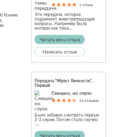
1 отзыв
Это передача, которая
й! Какие
поднимает животрепещущие
,
вопросы. Например была
ие
интересная тема...
Читать весь отзыв
Написать отзыв
Передача "Мульт Личности",
Первый
Смешно, но глупо
14 отзывов
Было забавно смотреть первые
2-3 серии. Потом стало скучно
-...
Читать весь отзыв