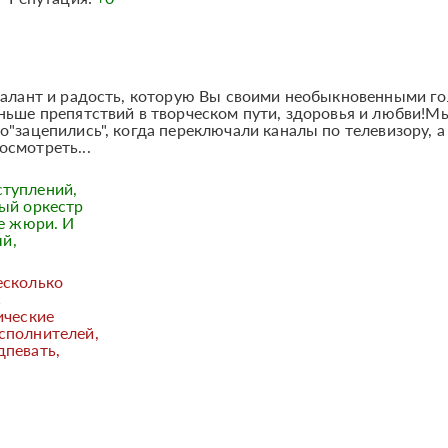
 талант и радость, которую Вы своими необыкновенными г
ньше препятствий в творческом пути, здоровья и любви!М
о"зацепились", когда переключали каналы по телевизору, а
смотреть...
туплений,
ный оркестр
ое жюри. И
й,
есколько
С
ические
сполнителей,
дпевать,