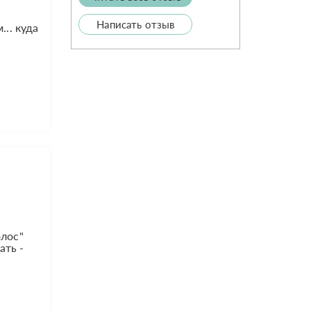
Написать отзыв
... куда
олос"
ать -