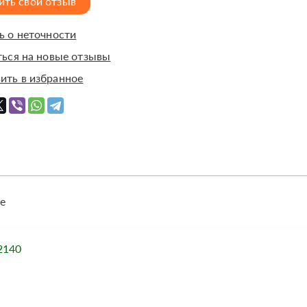
ить свой отзыв
 о неточности
ься на новые отзывы
ить в избранное
е
2140