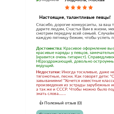
Настоящие, талантливые певцы!
Спасибо, дорогие конкурсанты, за ваш
дарите людям, Счастья Вам в жизни, ме
смотрим передачу всей семьей. Случайн
каждую пятницу бежим, чтобы успеть по
Достоинства:
Красивое оформление выс
красивые наряды у певцов, замечатель
(нравится очень гитарист). Справедлив
НЕраздражающий, довольно остроумны
ведущий.
Недостатки:
Иногда тоскливые, даже н
тягомотные, песни. Как говорят дети: "
завываниями! "Хочется известные класс
произведения из эстрады зарубежных и
а так же и СССР. Чтобы можно было по
знать слова.......
👍
Полезный отзыв
(0)