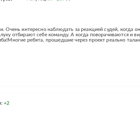
и. Очень интересно наблюдать за реакцией судей, когда о
луху отбирают себе команду. А когда поворачиваются и в
мба!Многие ребята, прошедшие через проект реально тала
я:
+2