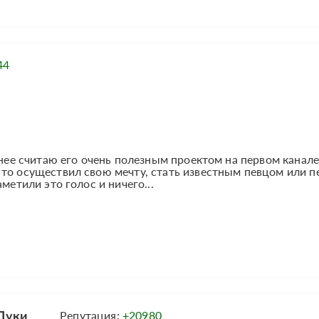
44
енее считаю его очень полезным проектом на первом канале
то осуществил свою мечту, стать известным певцом или п
метили это голос и ничего...
Луки
Репутация:
+20980