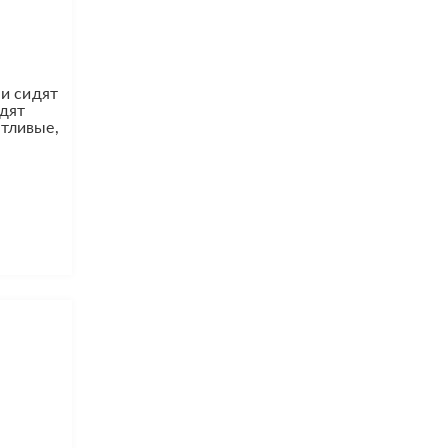
ни сидят
идят
нтливые,