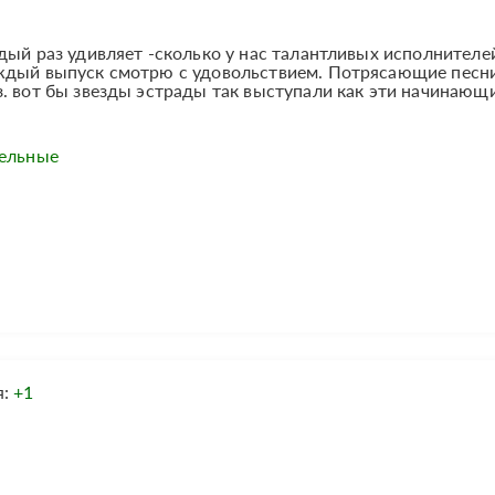
дый раз удивляет -сколько у нас талантливых исполнителе
ждый выпуск смотрю с удовольствием. Потрясающие песни
. вот бы звезды эстрады так выступали как эти начинающ
тельные
я:
+1