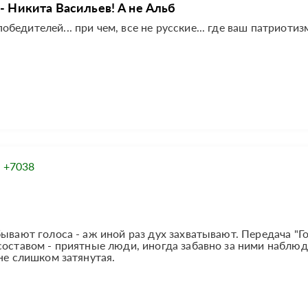
- Никита Васильев! А не Альб
едителей... при чем, все не русские... где ваш патриотизм
:
+7038
ывают голоса - аж иной раз дух захватывают. Передача "Г
составом - приятные люди, иногда забавно за ними наблюд
не слишком затянутая.