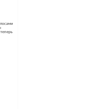
олосами
ы
 теперь