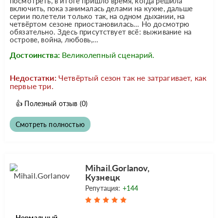
посмотреть, в итоге пришло время, когда решила
включить, пока занималась делами на кухне, дальше
серии полетели только так, на одном дыхании, на
четвёртом сезоне приостановилась... Но досмотрю
обязательно. Здесь присутствует всё: выживание на
острове, война, любовь,...
Достоинства:
Великолепный сценарий.
Недостатки:
Четвёртый сезон так не затрагивает, как
первые три.
👍
Полезный отзыв
(0)
Смотреть полностью
Mihail.Gorlanov,
Кузнецк
Репутация:
+144
Нормальный