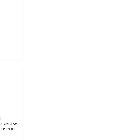
и
оголике
 очень