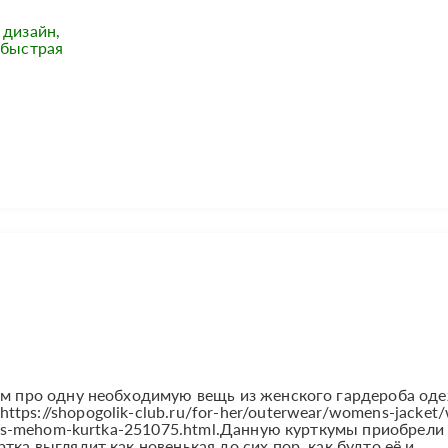
 дизайн,
 быстрая
вам про одну необходимую вещь из женского гардероба од
tps://shopogolik-club.ru/for-her/outerwear/womens-jacket
ja-s-mehom-kurtka-251075.html.Данную курткумы приобрели
ка выглядит как новенькая до сих пор, как будто её и...