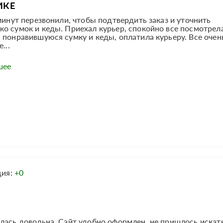
ИКЕ
минут перезвонили, чтобы подтвердить заказ и уточнить
о сумок и кеды. Приехал курьер, спокойно все посмотрела
 понравившуюся сумку и кеды, оплатила курьеру. Все очен
...
шее
ция:
+0
лась довольна. Сайт удобно оформлен, не пришлось искат