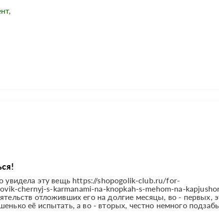
нт,
ься!
 увидела эту вещь https://shopogolik-club.ru/for-
hovik-chernyj-s-karmanami-na-knopkah-s-mehom-na-kapjusho
ятельств отложивших его на долгие месяцы, во - первых, 
шенько её испытать, а во - вторых, честно немного подзаб