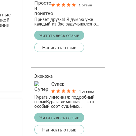
1 отзыв
нтные
Привет друзья! Я думаю уже
вкой
каждый из Вас задумывался о...
ении.
Читать весь отзыв
Написать отзыв
Экокожа
Супер
4 отзыва
Курага лимонная: подробный
отзывКурага лимонная — это
особый сорт сушёных...
Читать весь отзыв
Написать отзыв