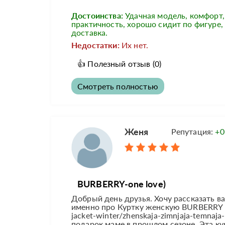
Достоинства:
Удачная модель, комфорт,
практичность, хорошо сидит по фигуре,
доставка.
Недостатки:
Их нет.
👍
Полезный отзыв
(0)
Смотреть полностью
Женя
Репутация:
+0
BURBERRY-one love)
Добрый день друзья. Хочу рассказать 
именно про Куртку женскую BURBERRY ht
jacket-winter/zhenskaja-zimnjaja-temna
подарок маме в прошлом сезоне. Эта курт