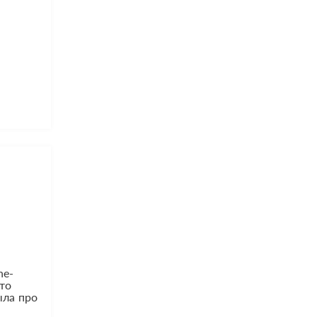
ne-
это
ыла про