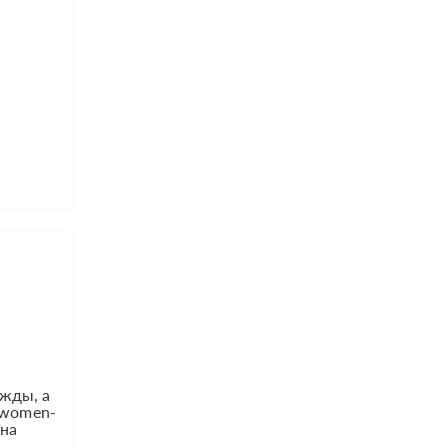
ежды, а
/women-
 на