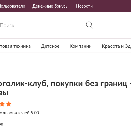
Пользователи
Денежные бонусы
Новости
товая техника
Детское
Компании
Красота и З
голик-клуб, покупки без границ 
вы
ользователей
5.00
ов