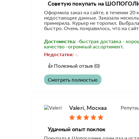
Советую покупать на ШОПОГОЛ
Оформила заказ на сайте, в течении 20 
недостающие данные. Заказала нескольк
примерила. Курьер не торопил. Выбрала
быстро. Очень понравилось, что на сайте
Достоинства:
-быстрая доставка - хоро
качество -огромный ассортимент.
Недостатки:
-.
👍
Полезный отзыв
(0)
Смотреть полностью
Valeri, Москва
Репута
Удачный опыт покпок
Покупала в Шопоголике один раз и оста