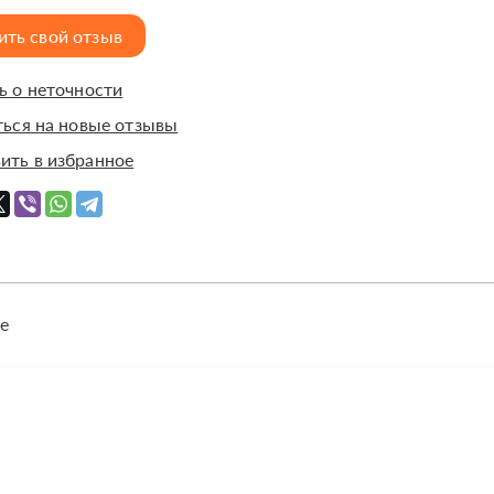
ить свой отзыв
 о неточности
ься на новые отзывы
ить в избранное
е