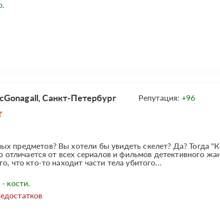
о.
Gonagall, Санкт-Петербург
Репутация:
+96
х предметов? Вы хотели бы увидеть скелет? Да? Тогда "К
ко отличается от всех сериалов и фильмов детективного жа
, что кто-то находит части тела убитого...
- кости.
недостатков