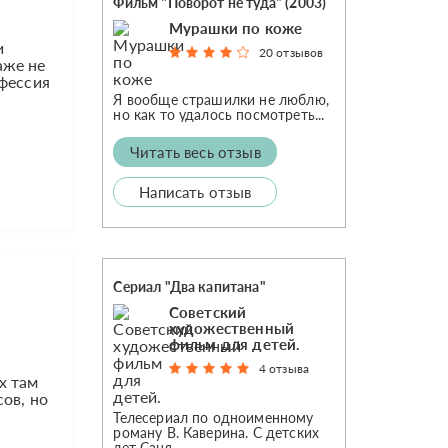
Фильм "Поворот не туда" (2003)
Мурашки по коже
и
20 отзывов
аже не
офессия
Я вообще страшилки не люблю,
но как то удалось посмотреть...
Читать весь отзыв
Написать отзыв
Сериал "Два капитана"
Советский
художественный
фильм для детей.
4 отзыва
х там
ов, но
Телесериал по одноименному
роману В. Каверина. С детских
лет Саня...