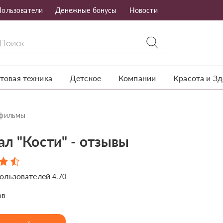
Пользователи
Денежные бонусы
Новости
товая техника
Детское
Компании
Красота и З
тфильмы
ал "Кости" - отзывы
ользователей
4.70
ов