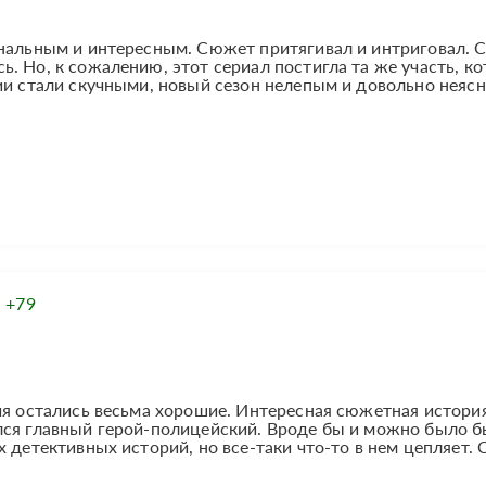
инальным и интересным. Сюжет притягивал и интриговал. 
. Но, к сожалению, этот сериал постигла та же участь, ко
ии стали скучными, новый сезон нелепым и довольно неяс
:
+79
ия остались весьма хорошие. Интересная сюжетная история
лся главный герой-полицейский. Вроде бы и можно было 
 детективных историй, но все-таки что-то в нем цепляет.