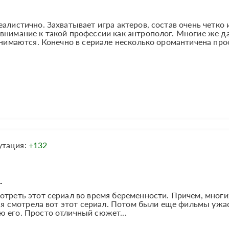
алистично. Захватывает игра актеров, состав очень четко 
внимание к такой профессии как антрополог. Многие же д
занимаются. Конечно в сериале несколько оромантичена пр
утация:
+132
.
отреть этот сериал во время беременности. Причем, многи
а я смотрела вот этот сериал. Потом были еще фильмы ужас
 его. Просто отличный сюжет...