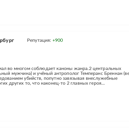
рбург
Репутация:
+900
иал во многом соблюдает каноны жанра.2 центральных
ьный мужчина) и учёный антрополог Темперанс Бреннан (в
едованием убийств, попутно завязывая внеслужебные
их других то, что наконец-то 2 главных героя...