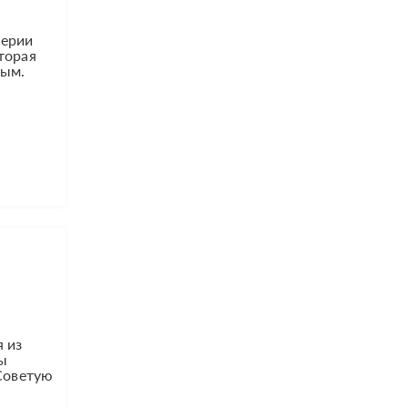
Серии
торая
ным.
 из
бы
 Советую