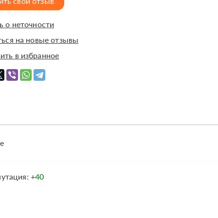
ить свой отзыв
 о неточности
ься на новые отзывы
ить в избранное
е
путация:
+40