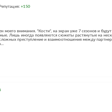
Репутация:
+150
н моего внимания. "Кости", на экран уже 7 сезонов и будут
зные. Лишь иногда появляются сюжеты растянутые на нес
 сложных преступление и взаимоотношения между партнер
..
8