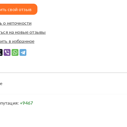
ить свой отзыв
 о неточности
ься на новые отзывы
ить в избранное
е
епутация:
+9467