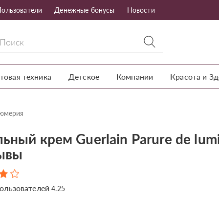
Пользователи
Денежные бонусы
Новости
товая техника
Детское
Компании
Красота и З
фюмерия
ьный крем Guerlain Parure de lum
зывы
ользователей
4.25