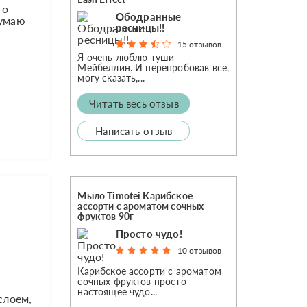
то
Ободранные
Думаю
ресницы!!
15 отзывов
Я очень люблю туши
Мейбеллин. И перепробовав все,
могу сказать,...
Читать весь отзыв
Написать отзыв
Мыло Timotei Карибское
ассорти с ароматом сочных
фруктов 90г
Просто чудо!
10 отзывов
Карибское ассорти с ароматом
сочных фруктов просто
настоящее чудо...
слоем,