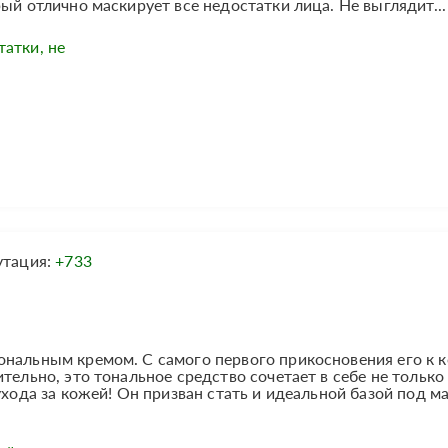
ый отлично маскирует все недостатки лица. Не выглядит...
атки, не
утация:
+733
ональным кремом. С самого первого прикосновения его к 
тельно, это тональное средство сочетает в себе не только
ухода за кожей! Он призван стать и идеальной базой под м