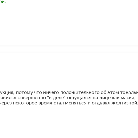
ой.
кция, потому что ничего положительного об этом тональ
равился совершенно "в деле" ощущался на лице как маска,
через некоторое время стал меняться и отдавал желтизной