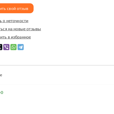
ить свой отзыв
 о неточности
ься на новые отзывы
ить в избранное
е
+0