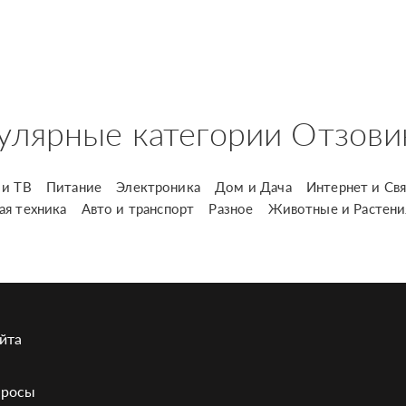
улярные категории Отзови
и ТВ
Питание
Электроника
Дом и Дача
Интернет и Свя
ая техника
Авто и транспорт
Разное
Животные и Растени
йта
просы