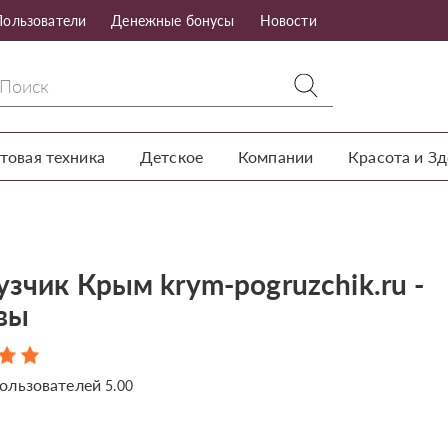
Пользователи
Денежные бонусы
Новости
товая техника
Детское
Компании
Красота и З
зчик Крым krym-pogruzchik.ru -
вы
ользователей
5.00