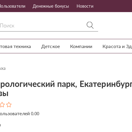
Пользователи
Денежные бонусы
Новости
товая техника
Детское
Компании
Красота и З
ыха
рологический парк, Екатеринбург
вы
ользователей
0.00
в