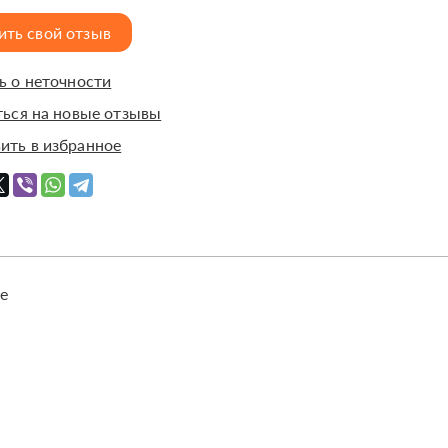
ить свой отзыв
 о неточности
ься на новые отзывы
ить в избранное
е