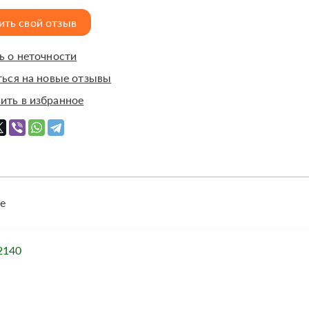
ить свой отзыв
 о неточности
ься на новые отзывы
ить в избранное
е
2140