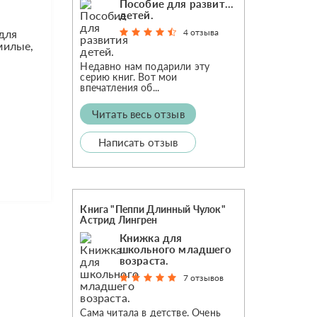
Пособие для развития
детей.
4 отзыва
для
милые,
Недавно нам подарили эту
серию книг. Вот мои
впечатления об...
Читать весь отзыв
Написать отзыв
Книга "Пеппи Длинный Чулок"
Астрид Лингрен
Книжка для
школьного младшего
возраста.
7 отзывов
Сама читала в детстве. Очень