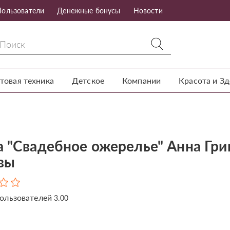
Пользователи
Денежные бонусы
Новости
товая техника
Детское
Компании
Красота и З
а "Свадебное ожерелье" Анна Грин
вы
ользователей
3.00