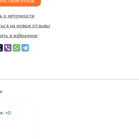
ить свой отзыв
 о неточности
ься на новые отзывы
ить в избранное
е
я:
+0