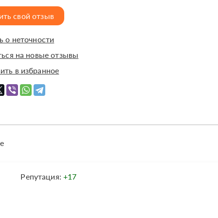
ить свой отзыв
 о неточности
ься на новые отзывы
ить в избранное
е
Репутация:
+17