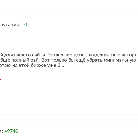
путация:
+0
й для вашего сайта. "Божеские цены" и адекватные авторы
ообще полный рай. Вот только бы ещё убрать минимальную
таю на этой бирже уже 3...
.
я:
+9740