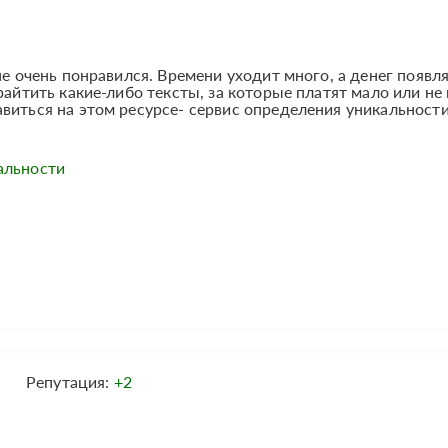
не очень понравился. Времени уходит много, а денег появл
райтить какие-либо тексты, за которые платят мало или не
виться на этом ресурсе- сервис определения уникальност
альности
Репутация:
+2