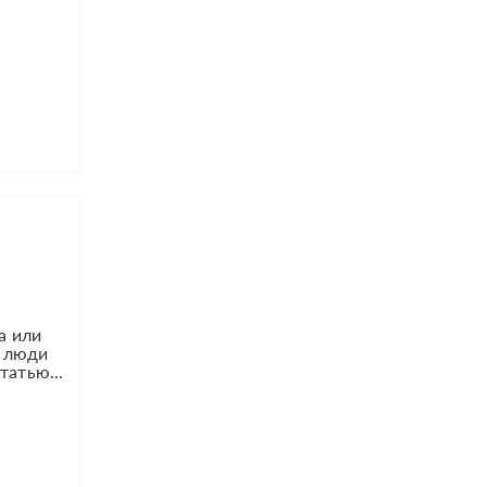
а или
я люди
татью...