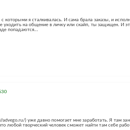
 с которыми я сталкивалась. И сама брала заказы, и испол
не уходить на общение в личку или скайп, ты защищен. И э
зде попадаются...
530
://advego.ru/) уже давно помогает мне заработать. Я там з
то любой творческий человек сможет найти там себе рабо