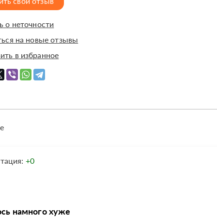
ить свой отзыв
 о неточности
ься на новые отзывы
ить в избранное
е
утация:
+0
ось намного хуже