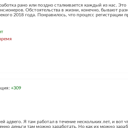
аботка рано или поздно сталкивается каждый из нас. Это
пенсионеров. Обстоятельства в жизни, конечно, бывают раз
екого 2018 года. Понравилось, что процесс регистрации п
ит
время
ация:
+309
й адвего. Я там работал в течение нескольких лет, и вот ч
енно деньги там можно заработать. Но как их можно зараб