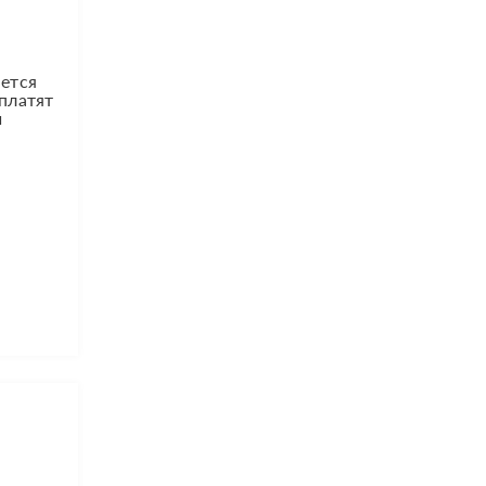
яется
 платят
и