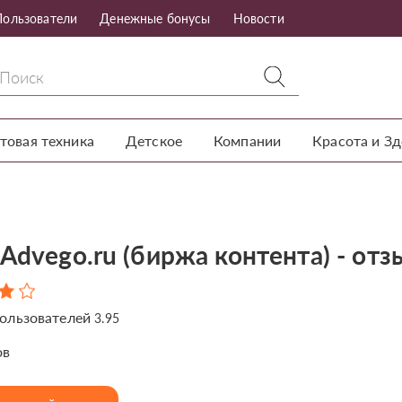
Пользователи
Денежные бонусы
Новости
товая техника
Детское
Компании
Красота и З
Advego.ru (биржа контента) - от
ользователей
3.95
ов