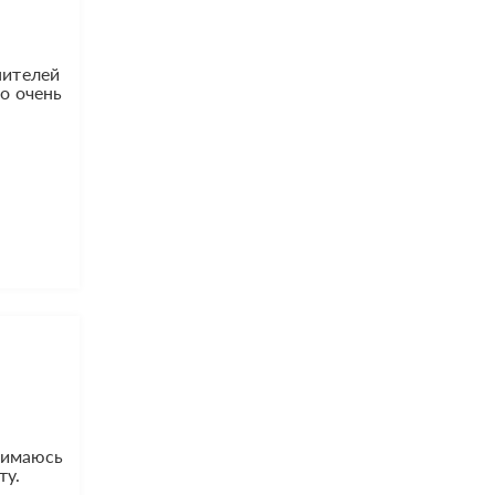
нителей
то очень
анимаюсь
ту.