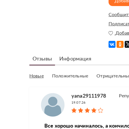
Добав
Сообщить
Подписат
Добав
Отзывы
Информация
Новые
Положительные
Отрицательны
yana29111978
Реп
19.07.26
Все хорошо начиналось, а кончил