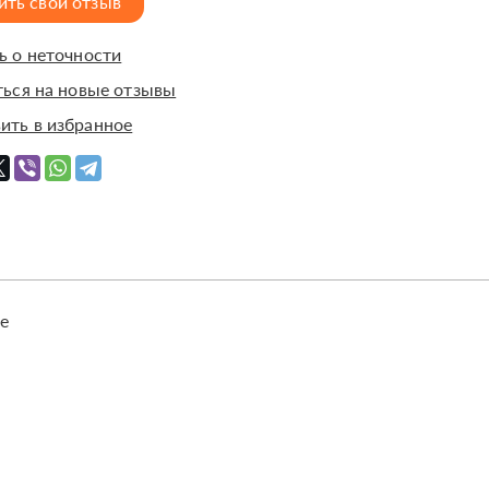
ить свой отзыв
 о неточности
ься на новые отзывы
ить в избранное
е