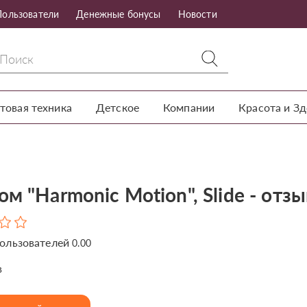
Пользователи
Денежные бонусы
Новости
товая техника
Детское
Компании
Красота и З
м "Harmonic Motion", Slide - отз
ользователей
0.00
в