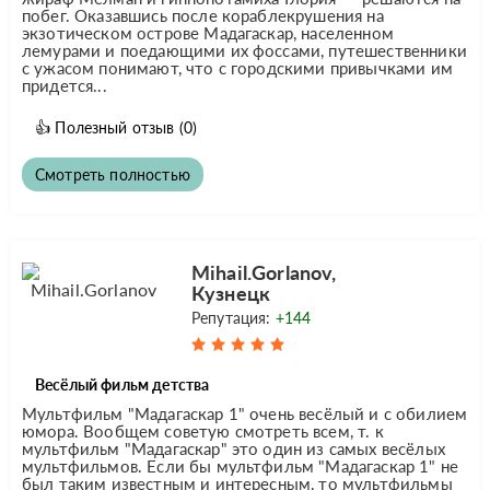
побег. Оказавшись после кораблекрушения на
экзотическом острове Мадагаскар, населенном
лемурами и поедающими их фоссами, путешественники
с ужасом понимают, что с городскими привычками им
придется...
👍
Полезный отзыв
(0)
Смотреть полностью
Mihail.Gorlanov,
Кузнецк
Репутация:
+144
Весёлый фильм детства
Мультфильм "Мадагаскар 1" очень весёлый и с обилием
юмора. Вообщем советую смотреть всем, т. к
мультфильм "Мадагаскар" это один из самых весёлых
мультфильмов. Если бы мультфильм "Мадагаскар 1" не
был таким известным и интересным, то мультфильмы