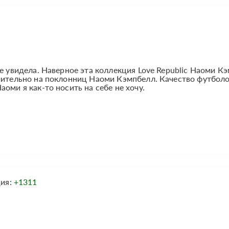
не увидела. Наверное эта коллекция Love Republic Наоми К
ючительно на поклонниц Наоми Кэмпбелл. Качество футбол
оми я как-то носить на себе не хочу.
ция:
+1311