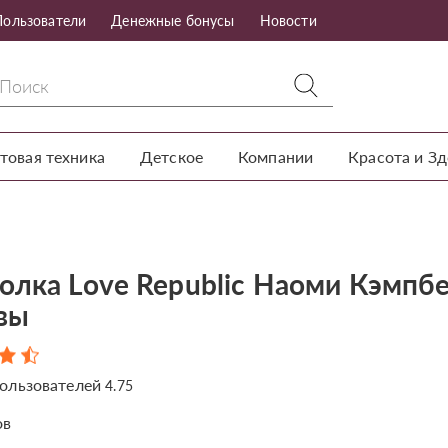
Пользователи
Денежные бонусы
Новости
товая техника
Детское
Компании
Красота и З
олка Love Republic Наоми Кэмпбе
вы
ользователей
4.75
ов