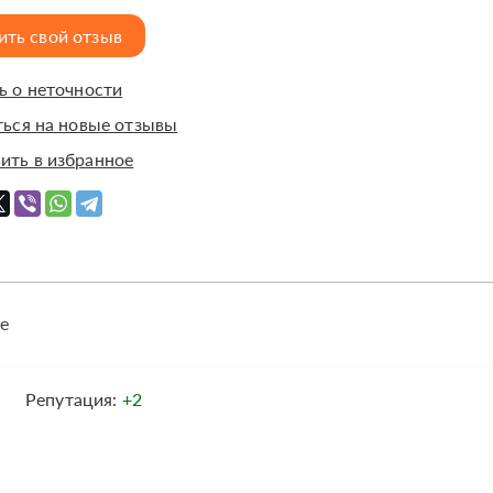
ить свой отзыв
 о неточности
ься на новые отзывы
ить в избранное
е
Репутация:
+2