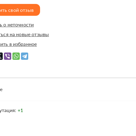
ить свой отзыв
 о неточности
ься на новые отзывы
ить в избранное
е
утация:
+1