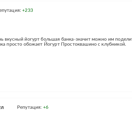
епутация:
+233
ь вкусный йогурт большая банка-значит можно им подели
чка просто обожает Йогурт Простоквашино с клубникой.
ул
Репутация:
+6