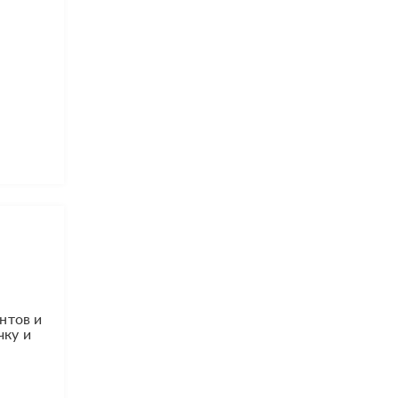
нтов и
чку и