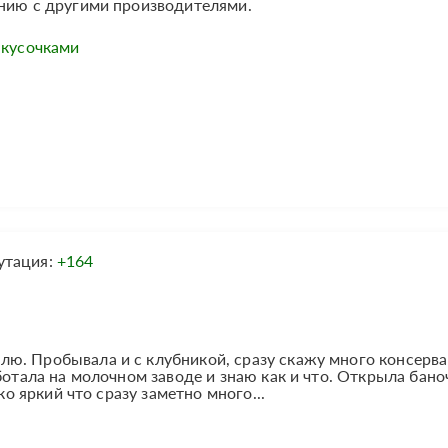
ению с другими производителями.
 кусочками
утация:
+164
ю. Пробывала и с клубникой, сразу скажу много консерва
ботала на молочном заводе и знаю как и что. Открыла бано
ко яркий что сразу заметно много...