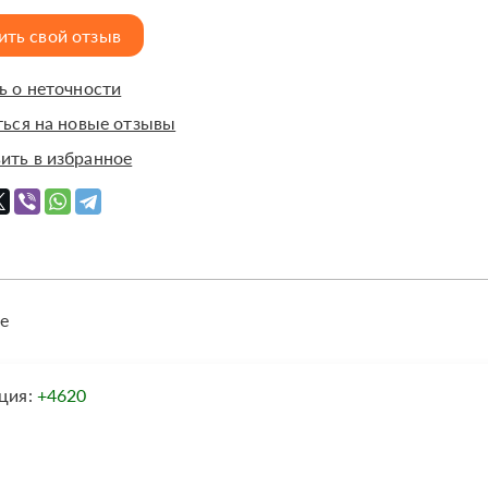
ить свой отзыв
 о неточности
ься на новые отзывы
ить в избранное
е
ция:
+4620