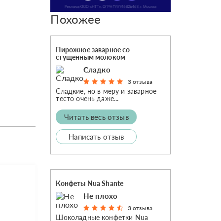
Похожее
Пирожное заварное со
сгущенным молоком
Сладко
3 отзыва
Сладкие, но в меру и заварное
тесто очень даже...
Читать весь отзыв
Написать отзыв
Конфеты Nua Shante
Не плохо
3 отзыва
Шоколадные конфетки Nua