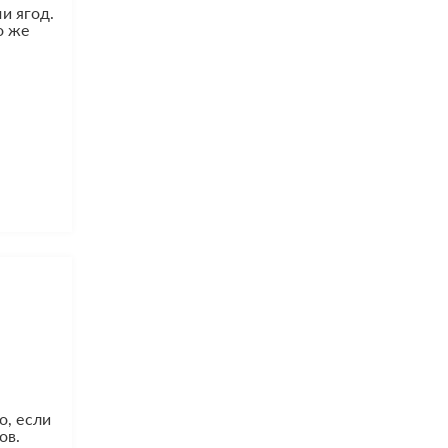
ми ягод.
о же
о, если
ов.