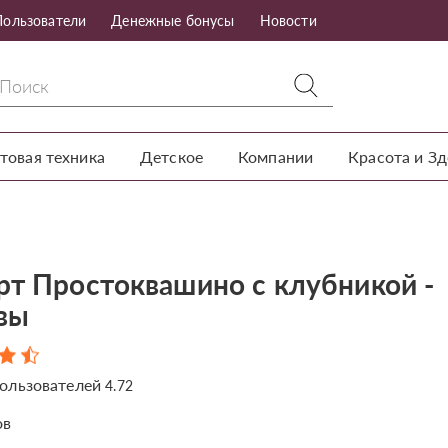
Пользователи
Денежные бонусы
Новости
товая техника
Детское
Компании
Красота и З
рт Простоквашино с клубникой -
вы
ользователей
4.72
ов