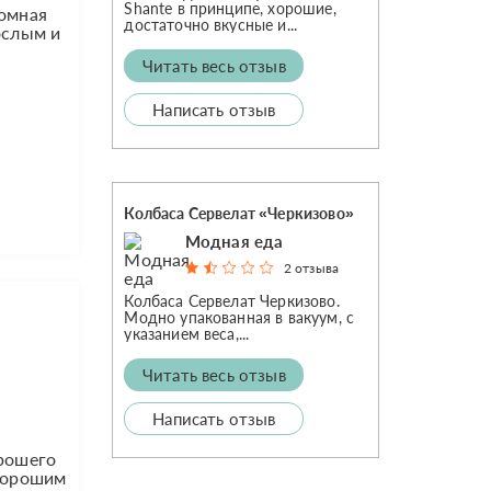
Shante в принципе, хорошие,
ромная
достаточно вкусные и...
ослым и
Читать весь отзыв
Написать отзыв
Колбаса Сервелат «Черкизово»
Модная еда
2 отзыва
Колбаса Сервелат Черкизово.
Модно упакованная в вакуум, с
указанием веса,...
Читать весь отзыв
Написать отзыв
орошего
 хорошим