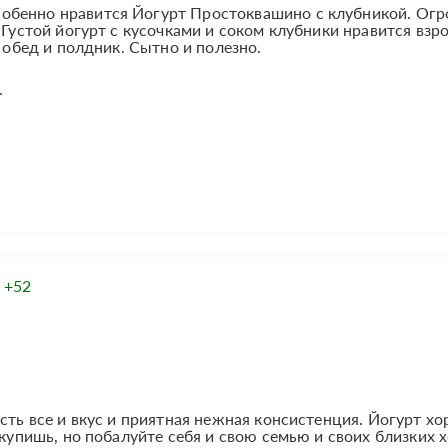
обенно нравится Йогурт Простоквашино с клубникой. Ог
 Густой йогурт с кусочками и соком клубники нравится взр
а обед и полдник. Сытно и полезно.
.
:
+52
сть все и вкус и приятная нежная консистенция. Йогурт х
е купишь, но побалуйте себя и свою семью и своих близких