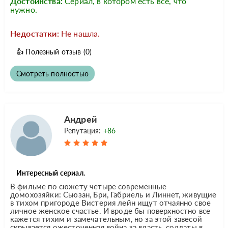
Достоинства:
Сериал, в котором есть все, что
нужно.
Недостатки:
Не нашла.
👍
Полезный отзыв
(0)
Смотреть полностью
Андрей
Репутация:
+86
Интересный сериал.
В фильме по сюжету четыре современные
домохозяйки: Сьюзан, Бри, Габриель и Линнет, живущие
в тихом пригороде Вистерия лейн ищут отчаянно свое
личное женское счастье. И вроде бы поверхностно все
кажется тихим и замечательным, но за этой завесой
скрывается ожесточенная война за власть, солдаты в