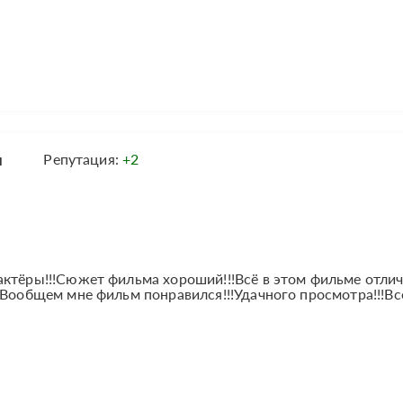
л
Репутация:
+2
ктёры!!!Сюжет фильма хороший!!!Всё в этом фильме отличн
!Вообщем мне фильм понравился!!!Удачного просмотра!!!В