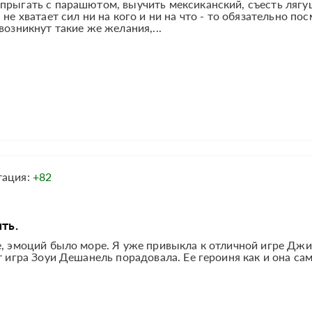
прыгать с парашютом, выучить мексиканский, съесть лягуш
не хватает сил ни на кого и ни на что - то обязательно по
возникнут такие же желания,...
тация:
+82
ть.
е, эмоций было море. Я уже привыкла к отличной игре Дж
т игра Зоуи Дешанель порадовала. Ее героиня как и она са