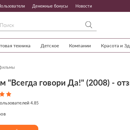
Пользователи
Денежные бонусы
Новости
товая техника
Детское
Компании
Красота и З
тфильмы
 "Всегда говори Да!" (2008) - от
ользователей
4.85
вов