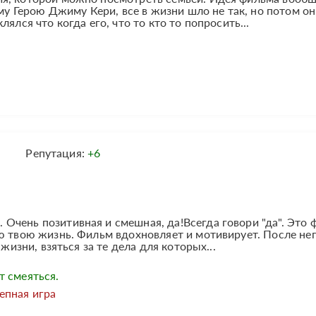
ому Герою Джиму Кери, все в жизни шло не так, но потом он
ялся что когда его, что то кто то попросить...
Репутация:
+6
чень позитивная и смешная, да!Всегда говори "да". Это 
ю твою жизнь. Фильм вдохновляет и мотивирует. После не
жизни, взяться за те дела для которых...
т смеяться.
епная игра