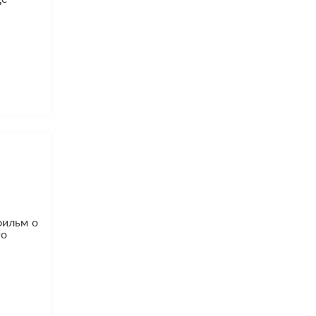
фильм о
го