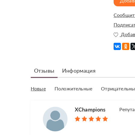
Добав
Сообщить
Подписат
Добав
Отзывы
Информация
Новые
Положительные
Отрицательны
XChampions
Репут