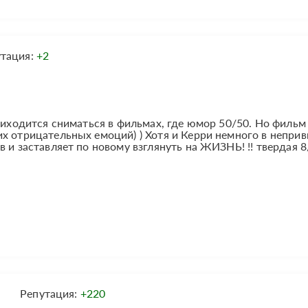
утация:
+2
риходится сниматься в фильмах, где юмор 50/50. Но фильм
х отрицательных емоций) ) Хотя и Керри немного в непри
 и заставляет по новому взглянуть на ЖИЗНЬ! !! твердая 8
Репутация:
+220