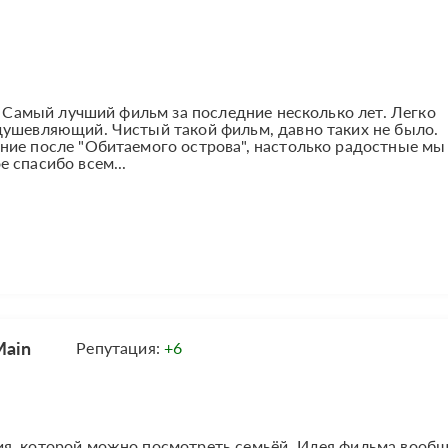
". Самый лучший фильм за последние несколько лет. Легко
душевляющий. Чистый такой фильм, давно таких не было.
ние после "Обитаемого острова", настолько радостные мы
 спасибо всем...
Main
Репутация:
+6
я, которой можно посмотреть семьёй. Идея фильма вооб