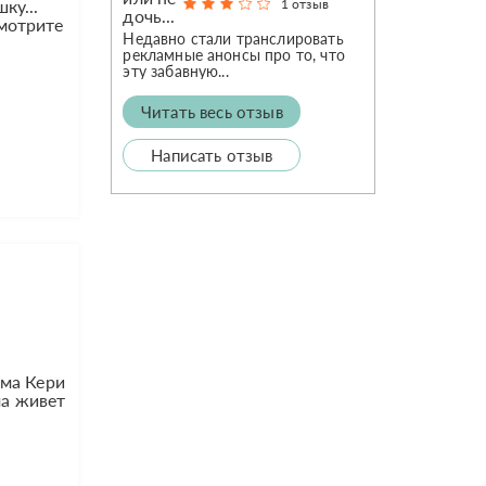
1 отзыв
ку...
смотрите
Недавно стали транслировать
рекламные анонсы про то, что
эту забавную...
Читать весь отзыв
Написать отзыв
има Кери
ма живет