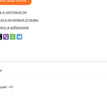
ить свой отзыв
 о неточности
ься на новые отзывы
ить в избранное
е
ация:
+0