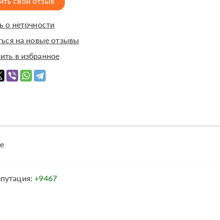
ить свой отзыв
 о неточности
ься на новые отзывы
ить в избранное
е
епутация:
+9467