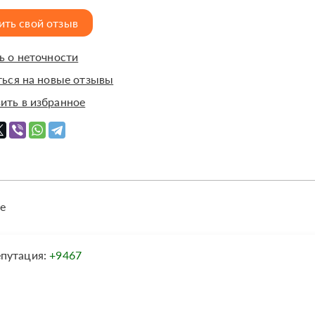
ить свой отзыв
 о неточности
ься на новые отзывы
ить в избранное
е
епутация:
+9467