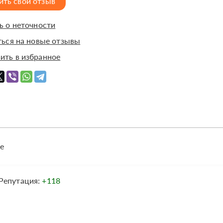
ить свой отзыв
 о неточности
ься на новые отзывы
ить в избранное
е
Репутация:
+118