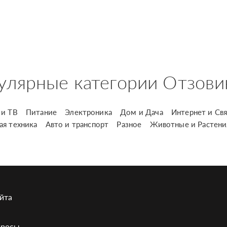
улярные категории Отзови
и ТВ
Питание
Электроника
Дом и Дача
Интернет и Свя
ая техника
Авто и транспорт
Разное
Животные и Растени
йта
просы