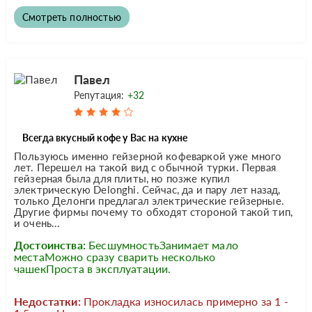
Смотреть полностью
Павел
Репутация:
+32
Всегда вкусный кофе у Вас на кухне
Пользуюсь именно гейзерной кофеваркой уже много
лет. Перешел на такой вид с обычной турки. Первая
гейзерная была для плиты, но позже купил
электрическую Delonghi. Сейчас, да и пару лет назад,
только Делонги предлагал электрические гейзерные.
Другие фирмы почему то обходят стороной такой тип,
и очень...
Достоинства:
БесшумностьЗанимает мало
местаМожно сразу сварить несколько
чашекПроста в эксплуатации.
Недостатки:
Прокладка износилась примерно за 1 -