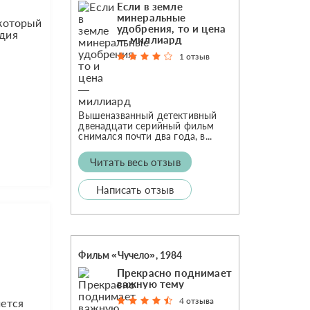
Если в земле
минеральные
 который
удобрения, то и цена
едия
— миллиард
1 отзыв
Вышеназванный детективный
двенадцати серийный фильм
снимался почти два года, в...
Читать весь отзыв
Написать отзыв
Фильм «Чучело», 1984
Прекрасно поднимает
важную тему
4 отзыва
чется