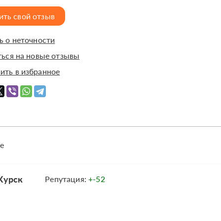
ить свой отзыв
 о неточности
ься на новые отзывы
ить в избранное
е
Курск
Репутация:
+-52