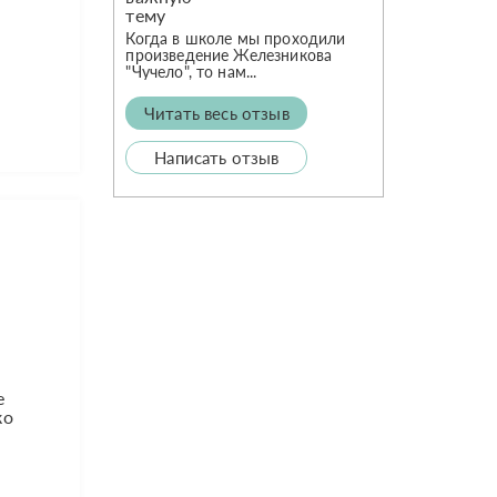
о
Когда в школе мы проходили
произведение Железникова
"Чучело", то нам...
Читать весь отзыв
Написать отзыв
е
ко