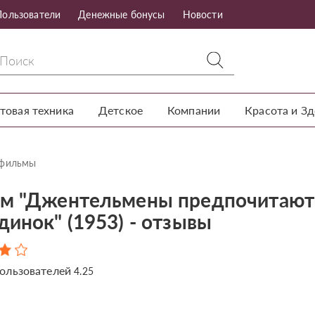
Пользователи
Денежные бонусы
Новости
товая техника
Детское
Компании
Красота и З
тфильмы
м "Джентельмены предпочитают
динок" (1953) - отзывы
ользователей
4.25