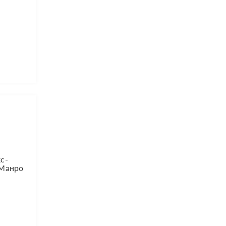
с-
 Манро