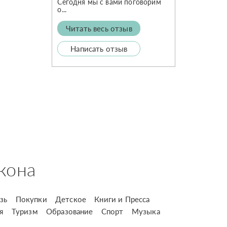
Сегодня мы с вами поговорим
о...
Читать весь отзыв
Написать отзыв
кона
зь
Покупки
Детское
Книги и Пресса
я
Туризм
Образование
Спорт
Музыка