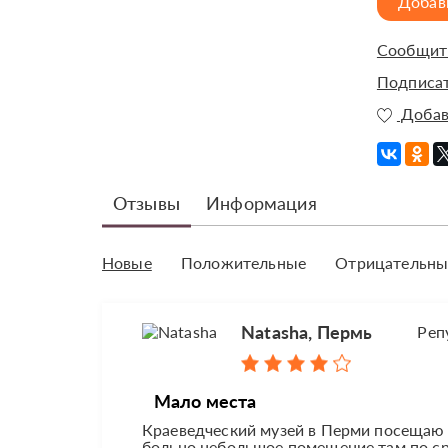
Добав
Сообщить
Подписат
Добав
Отзывы
Информация
Новые
Положительные
Отрицательны
Natasha, Пермь
Реп
Мало места
Краеведческий музей в Перми посещаю н
больно небольшое помещение там по сра