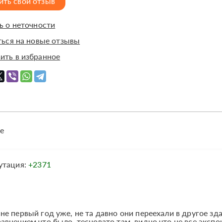
ить свой отзыв
 о неточности
ься на новые отзывы
ить в избранное
е
утация:
+2371
е первый год уже, не та давно они переехали в другое зд
внением что было, тесновато там, видно что не все эксп