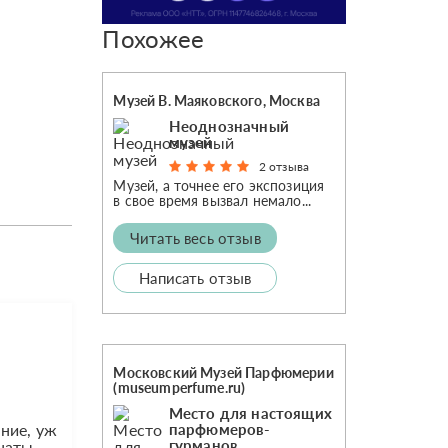
Похожее
Музей В. Маяковского, Москва
Неоднозначный
музей
2 отзыва
Музей, а точнее его экспозиция
в свое время вызвал немало...
Читать весь отзыв
Написать отзыв
Московский Музей Парфюмерии
(museumperfume.ru)
Место для настоящих
парфюмеров-
ание, уж
гурманов
онаты