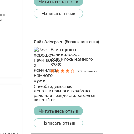
Читать весь отзыв
Написать отзыв
жно
м
Сайт Advego.ru (биржа контента)
Все хорошо
начиналось, а
кончилось намного
хуже
20 отзывов
С необходимостью
дополнительного заработка
рано или поздно сталкивается
каждый из...
Читать весь отзыв
Написать отзыв
в списке