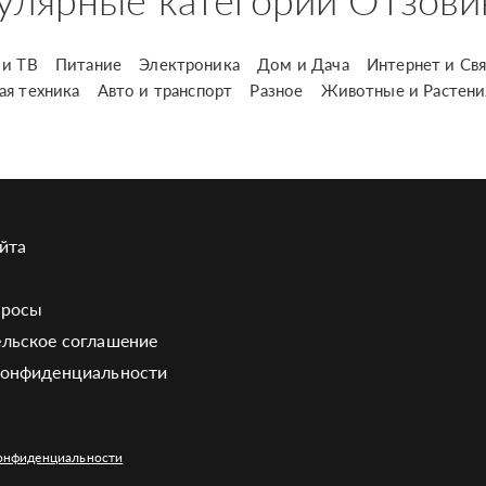
улярные категории Отзови
и ТВ
Питание
Электроника
Дом и Дача
Интернет и Свя
ая техника
Авто и транспорт
Разное
Животные и Растени
йта
просы
льское соглашение
конфиденциальности
онфиденциальности