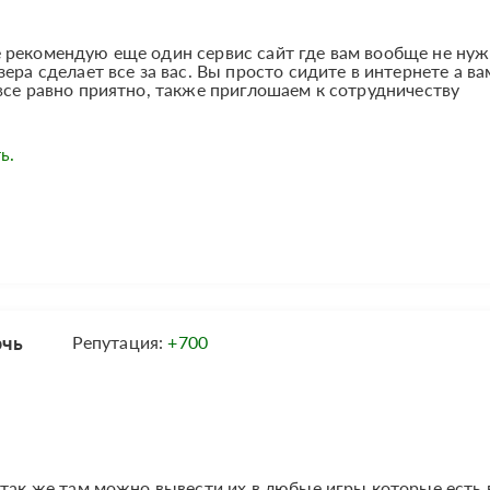
 рекомендую еще один сервис сайт где вам вообще не ну
ера сделает все за вас. Вы просто сидите в интернете а ва
все равно приятно, также приглошаем к сотрудничеству
ь.
рчь
Репутация:
+700
 так же там можно вывести их в любые игры которые есть 