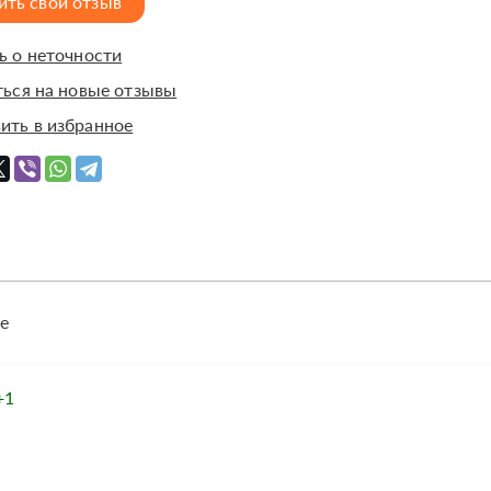
ить свой отзыв
 о неточности
ься на новые отзывы
ить в избранное
е
+1