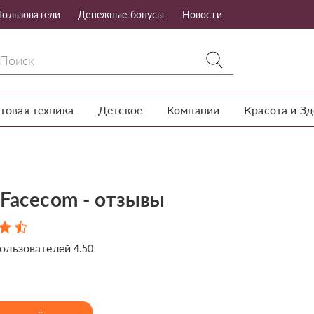
Пользователи
Денежные бонусы
Новости
товая техника
Детское
Компании
Красота и З
 Facecom - отзывы
ользователей
4.50