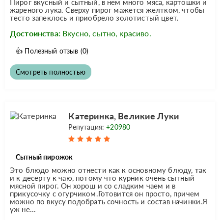
Пирог вкусный и сытный, в нем много мяса, картошки и
жареного лука. Сверху пирог мажется желтком, чтобы
тесто запеклось и приобрело золотистый цвет.
Достоинства:
Вкусно, сытно, красиво.
👍
Полезный отзыв
(0)
Смотреть полностью
Катеринка, Великие Луки
Репутация:
+20980
Сытный пирожок
Это блюдо можно отнести как к основному блюду, так
и к десерту к чаю, потому что курник очень сытный
мясной пирог. Он хорош и со сладким чаем и в
прикусочку с огурчиком.Готовится он просто, причем
можно по вкусу подобрать сочность и состав начинки.Я
уж не...