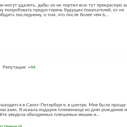
ни могут удалить, дабы он не портил всю тут прекрасную к
очу попробовать предостеречь будущих покупателей, от не
щить последнему, о том, что после более чем 6...
Репутация:
+44
 находится в Санкт-Петербурге, в центре. Мне было проще 
 магазин. Я искала подарок племяннице ко дню рождения и
айте увидела обалденных плюшевых мишек и...
тственный