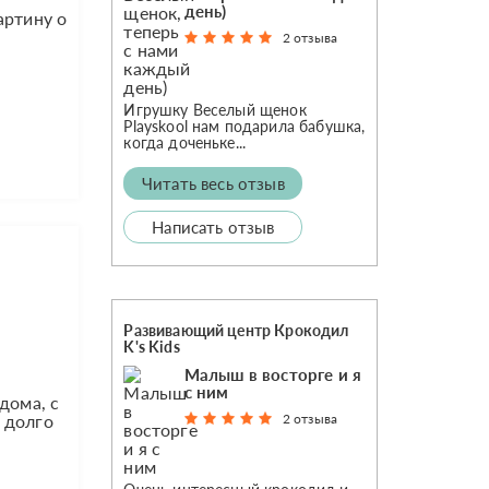
день)
артину о
2 отзыва
Игрушку Веселый щенок
Playskool нам подарила бабушка,
когда доченьке...
Читать весь отзыв
Написать отзыв
Развивающий центр Крокодил
K's Kids
Малыш в восторге и я
с ним
дома, с
2 отзыва
 долго