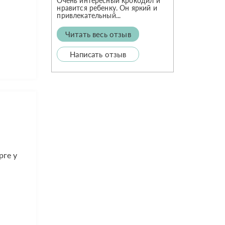
Очень интересный крокодил и
нравится ребенку. Он яркий и
привлекательный...
Читать весь отзыв
Написать отзыв
рге у