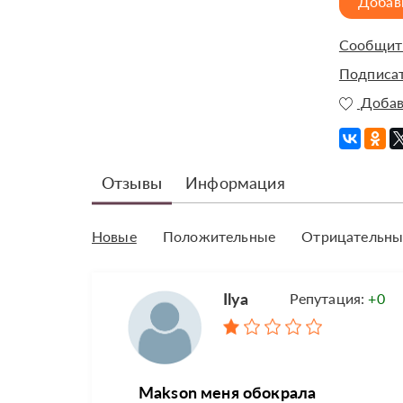
Добав
Сообщить
Подписат
Добав
Отзывы
Информация
Новые
Положительные
Отрицательны
Ilya
Репутация:
+0
Makson меня обокрала