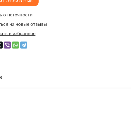
ить свой отзыв
 о неточности
ься на новые отзывы
ить в избранное
е