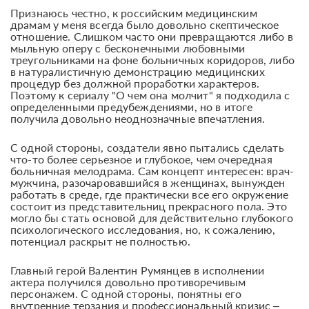
Признаюсь честно, к российским медицинским
драмам у меня всегда было довольно скептическое
отношение. Слишком часто они превращаются либо в
мыльную оперу с бесконечными любовными
треугольниками на фоне больничных коридоров, либо
в натуралистичную демонстрацию медицинских
процедур без должной проработки характеров.
Поэтому к сериалу "О чем она молчит" я подходила с
определенными предубеждениями, но в итоге
получила довольно неоднозначные впечатления.
С одной стороны, создатели явно пытались сделать
что-то более серьезное и глубокое, чем очередная
больничная мелодрама. Сам концепт интересен: врач-
мужчина, разочаровавшийся в женщинах, вынужден
работать в среде, где практически все его окружение
состоит из представительниц прекрасного пола. Это
могло бы стать основой для действительно глубокого
психологического исследования, но, к сожалению,
потенциал раскрыт не полностью.
Главный герой Валентин Румянцев в исполнении
актера получился довольно противоречивым
персонажем. С одной стороны, понятны его
внутренние терзания и профессиональный кризис –