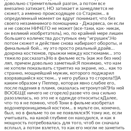
довольно стремительный разгон, а потом все
внезапно затихает, НО затихает и замедляется не
сюжет, а именно происходящее со Старком... в
определенный момент он вдруг понимает, что без
своего незаменимого помощника - Джарвеса, он если
и не совсем НИЧЕГО не может (все-таки, как- никак,
он великий изобретатель), но, по крайней мере лишен
большего количества доступных ему "игрушек".Но
потом сюжет и действие снова набирают обороты, и
финальный бой... ну это просто реальный драйв...
дохрена костюмов, прыжки между костюмами... это
тяжело рассказать)Но в фильме есть (как же без них)
ляп, причем довольно заметный:Я понимаю, что нам
не хотели показывать стриптиз на экране, но... как то
странно, мощнейший мужик, которого поджарил
взорвавшийся костюм... у него рубаха то сгорела!!))А
каким образом у Пеппер, которая явно слабее его,
после падения в пламя, оказалась нетронутой?)На ней
ВООБЩЕ ничего не сгорело) разве что она сильно
разозлилась, но это не к одежде относитьсяДалее,
что-то я не помню, чтоб Тони в фильме изобретал
водонепроницаемый костюм... в мульте он, конечно,
был, но в фильме то он не появлялся!К тому же, если
учитывать, на какой глубине он находился, и как я
мощность потребовалась для того, чтоб он сначала
всплыл, а потом взлетел, то как его могли не заметить