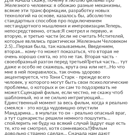
Железного человека: я обожаю разные механизмы,
всякие эти трансформации, разработку новых
технологий на основе, казалось бы, абсолютно
стандартных способов про подключением
нестандартного мышления и импровизации.Теперь,
непосредственно, отзыв:Я смотрел и первую, и
вторую, и третью части (если не считать Мстителей,
которые являлись практически Железным Человеком
2.5)...Первая была, так называемым, Введением,
вторая... кому-то может показаться, что вторая не
очень хорошо снята, но это не так. Вторая часть -
своеобразный разгон перед третьейТретья часть... тут
даже и особо не скажешь, крута она или нет...Но что
мне в ней понравилось, так очень здорово
акцентируется, что Тони Старк - прежде всего
человек, у которого могут быть свои психологические
проблемы, о которых и он сам то подозревать не
может.Сценарий фильм, если честно, не скажу чтоб
шаблонный, но и не сильно интригующий...
Единственный момент за весь фильм, когда я реально
смеялся - это когда чудовищно опустили
Мандарина... в мультах то он - реально опасный враг,
а тут сценаристы решили немного пошутить...
спойлерить не буду на всякий случай (вдруг еще есть
те, кто не смотрел, хотя сомневаюсь!!)Фильм
довольно странно сделан... Сначала нам дают