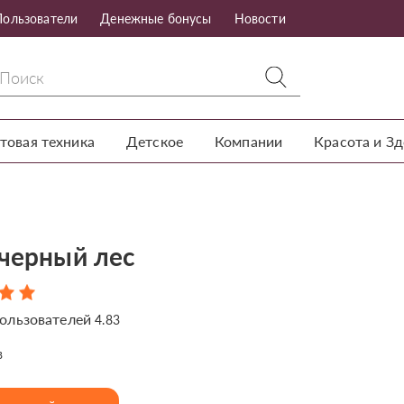
Пользователи
Денежные бонусы
Новости
товая техника
Детское
Компании
Красота и З
 черный лес
ользователей
4.83
в