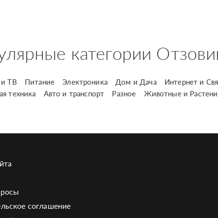
улярные категории Отзови
и ТВ
Питание
Электроника
Дом и Дача
Интернет и Свя
ая техника
Авто и транспорт
Разное
Животные и Растени
йта
просы
льское соглашение