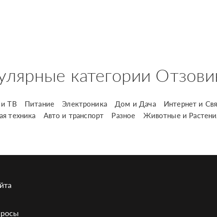
улярные категории Отзови
и ТВ
Питание
Электроника
Дом и Дача
Интернет и Свя
ая техника
Авто и транспорт
Разное
Животные и Растени
йта
просы