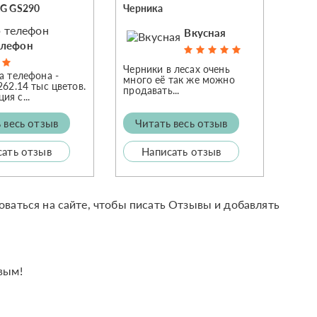
LG GS290
Черника
Вкусная
елефон
Черники в лесах очень
а телефона -
много её так же можно
262.14 тыс цветов.
продавать...
я с...
 весь отзыв
Читать весь отзыв
сать отзыв
Написать отзыв
оваться на сайте, чтобы писать Отзывы и добавлять
вым!