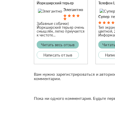
Йоркширский терьер
Телефон 
Элегантно
Супер т
Забавные собачки)
Йоркширский терьер очень
Тип экран
смышлён, легко приучается
цветной, 
к чистоте...
Информаци
Читать весь отзыв
Читать
Написать отзыв
Напи
Вам нужно зарегистрироваться и авториз
комментарии.
Пока ни одного комментария. Будьте пер