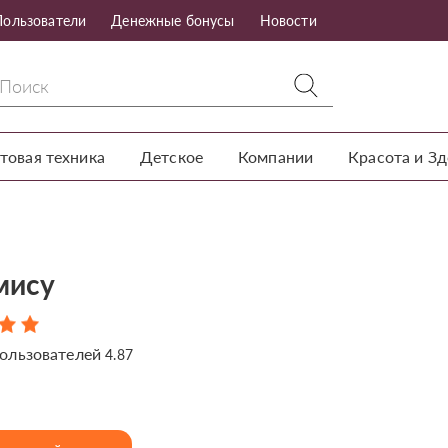
Пользователи
Денежные бонусы
Новости
товая техника
Детское
Компании
Красота и З
мису
ользователей
4.87