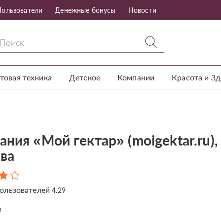
Пользователи
Денежные бонусы
Новости
товая техника
Детское
Компании
Красота и З
ния «Мой гектар» (moigektar.ru),
ва
ользователей
4.29
в