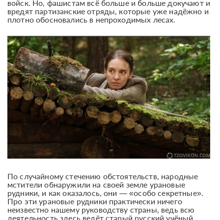
войск. Но, фашистам всё больше и больше докучают и
вредят партизанские отряды, которые уже надёжно и
плотно обосновались в непроходимых лесах.
По случайному стечению обстоятельств, народные
мстители обнаружили на своей земле урановые
рудники, и как оказалось, они — «особо секретные».
Про эти урановые рудники практически ничего
неизвестно нашему руководству страны, ведь всю
деятельность здесь ведёт старый русский учёный,