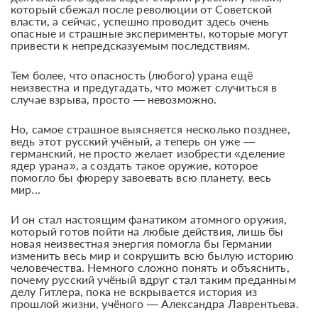
который сбежал после революции от Советской
власти, а сейчас, успешно проводит здесь очень
опасные и страшные эксперименты, которые могут
привести к непредсказуемым последствиям.
Тем более, что опасность (любого) урана ещё
неизвестна и предугадать, что может случиться в
случае взрыва, просто — невозможно.
Но, самое страшное выясняется несколько позднее,
ведь этот русский учёный, а теперь он уже —
германский, не просто желает изобрести «деление
ядер урана», а создать такое оружие, которое
помогло бы фюреру завоевать всю планету. весь
мир...
И он стал настоящим фанатиком атомного оружия,
который готов пойти на любые действия, лишь бы
новая неизвестная энергия помогла бы Германии
изменить весь мир и сокрушить всю былую историю
человечества. Немного сложно понять и объяснить,
почему русский учёный вдруг стал таким преданным
делу Гитлера, пока не вскрывается история из
прошлой жизни, учёного — Александра Лаврентьева.