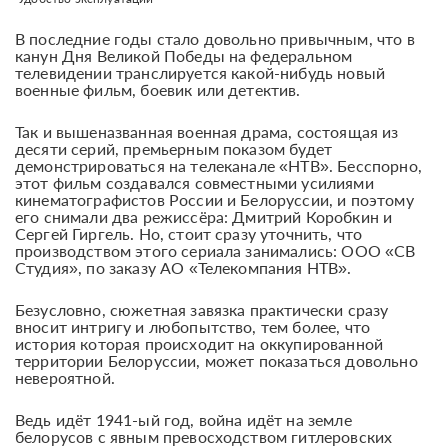
В последние годы стало довольно привычным, что в
канун Дня Великой Победы на федеральном
телевидении транслируется какой-нибудь новый
военные фильм, боевик или детектив.
Так и вышеназванная военная драма, состоящая из
десяти серий, премьерным показом будет
демонстрироваться на телеканале «НТВ». Бесспорно,
этот фильм создавался совместными усилиями
кинематографистов России и Белоруссии, и поэтому
его снимали два режиссёра: Дмитрий Коробкин и
Сергей Гиргель. Но, стоит сразу уточнить, что
производством этого сериала занимались: ООО «СВ
Студия», по заказу АО «Телекомпания НТВ».
Безусловно, сюжетная завязка практически сразу
вносит интригу и любопытство, тем более, что
история которая происходит на оккупированной
территории Белоруссии, может показаться довольно
невероятной.
Ведь идёт 1941-ый год, война идёт на земле
белорусов с явным превосходством гитлеровских